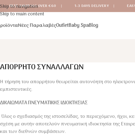
Skip to navigation
FREE SHIPPING OVER €60
|
1-3 DAYS DELIVERY
|
EAS
Skip to main content
ροϊόντα
Νέες Παραλαβές
Outlet
Baby Spa
Blog
ΑΠΟΡΡΗΤΟ ΣΥΝΑΛΛΑΓΩΝ
Η τήρηση του απορρήτου θεωρείται αυτονόητη στο ηλεκτρονι
εμπιστευτικές.
ΔΙΚΑΙΩΜΑΤΑ ΠΝΕΥΜΑΤΙΚΗΣ ΙΔΙΟΚΤΗΣΙΑΣ
Όλος ο σχεδιασμός της ιστοσελίδας, το περιεχόμενο, ήχοι, κ
σχέση με αυτήν αποτελούν πνευματική ιδιοκτησία της Εταιρε
και των διεθνών συμβάσεων.