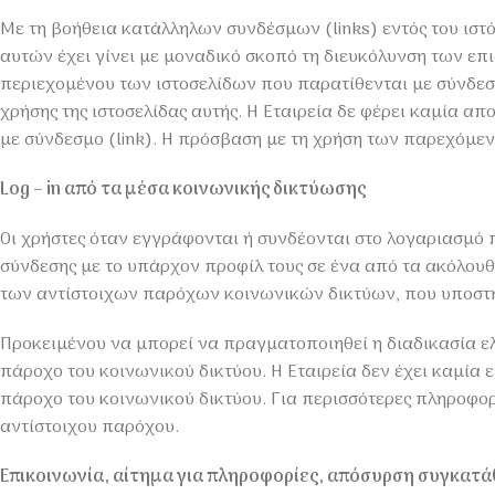
Με τη βοήθεια κατάλληλων συνδέσμων (links) εντός του ιστ
αυτών έχει γίνει με μοναδικό σκοπό τη διευκόλυνση των επι
περιεχομένου των ιστοσελίδων που παρατίθενται με σύνδεσμο
χρήσης της ιστοσελίδας αυτής. Η Εταιρεία δε φέρει καμία α
με σύνδεσμο (link). Η πρόσβαση με τη χρήση των παρεχόμεν
Log – in από τα μέσα κοινωνικής δικτύωσης
Οι χρήστες όταν εγγράφονται ή συνδέονται στο λογαριασμό π
σύνδεσης με το υπάρχον προφίλ τους σε ένα από τα ακόλουθα 
των αντίστοιχων παρόχων κοινωνικών δικτύων, που υποστηρί
Προκειμένου να μπορεί να πραγματοποιηθεί η διαδικασία ελέ
πάροχο του κοινωνικού δικτύου. Η Εταιρεία δεν έχει καμία
πάροχο του κοινωνικού δικτύου. Για περισσότερες πληροφορ
αντίστοιχου παρόχου.
Επικοινωνία, αίτημα για πληροφορίες, απόσυρση συγκατά