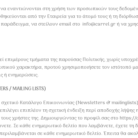
 να εναντιώνονται στη χρήση των προσωπικών τους δεδομέν
θηκεύονται από την Εταιρεία για το άτομό τους ή τη διόρθω
 παράδειγμα, να στείλουν email στο info@carrel.gr ή να χρ
οιεί επιμέρους τμήματα της παρούσας Πολιτικής, χωρίς υπο
πικού χαρακτήρα, προτού χρησιμοποιήσετε τον ιστότοπό μας
ς ή ενημερώσεις.
RS / MAILING LISTS)
σχετικό Κατάλογο Επικοινωνίας (Νewsletters & mailinglists)
πιλέγει επιπλέον τη σχετική ένδειξη περί αποδοχής λήψης ne
ους χρήστες της. Δημιουργώντας το προφίλ σας στο https://c
τε. Σε κάθε ενημερωτικό δελτίο που λαμβάνετε, έχετε τη δ
υ περιλαμβάνεται σε κάθε ενημερωτικό δελτίο. Έπειτα θα ακο