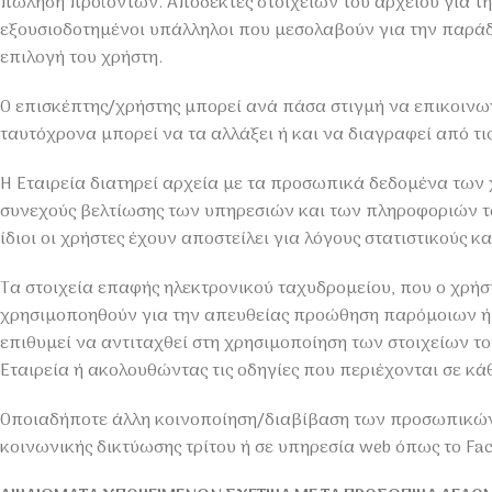
πώληση προϊόντων. Αποδέκτες στοιχείων του αρχείου για την
εξουσιοδοτημένοι υπάλληλοι που μεσολαβούν για την παράδ
επιλογή του χρήστη.
Ο επισκέπτης/χρήστης μπορεί ανά πάσα στιγμή να επικοινωνήσ
ταυτόχρονα μπορεί να τα αλλάξει ή και να διαγραφεί από τις
Η Εταιρεία διατηρεί αρχεία με τα προσωπικά δεδομένα των 
συνεχούς βελτίωσης των υπηρεσιών και των πληροφοριών του
ίδιοι οι χρήστες έχουν αποστείλει για λόγους στατιστικούς κα
Τα στοιχεία επαφής ηλεκτρονικού ταχυδρομείου, που ο χρήστ
χρησιμοποηθούν για την απευθείας προώθηση παρόμοιων ή γ
επιθυμεί να αντιταχθεί στη χρησιμοποίηση των στοιχείων τ
Εταιρεία ή ακολουθώντας τις οδηγίες που περιέχονται σε κά
Οποιαδήποτε άλλη κοινοποίηση/διαβίβαση των προσωπικών 
κοινωνικής δικτύωσης τρίτου ή σε υπηρεσία web όπως το Face