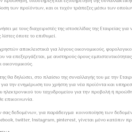
 προώθηση, υποστήριξη και εξυπηρέτηση της συναλλακτικής σ
οση των προϊόντων, και οι τυχόν τράπεζες μέσω των οποίω
ει με τους διαχειριστές της ιστοσελίδας της Εταιρείας για 
 λίστες όποτε το επιθυμεί.
χρηστών αποκλειστικά για λόγους οικονομικούς, φορολογικού
 να επεξεργάζεται, με αυστηρούς όρους εμπιστευτικότητας 
ι οικονομικούς.
ης θα δηλώσει, στο πλαίσιο της συναλλαγής του με την Εται
ια την ενημέρωση του χρήστη για νέα προϊόντα και υπηρεσί
ου ηλεκτρονικού του ταχυδρομείου για την προβολή ή προώθ
θε επικοινωνία.
σας δεδομένων, για παράδειγμα κοινοποίηση των δεδομένων
book, twitter, Instagram, pinterest, γίνεται μόνο κατόπιν 