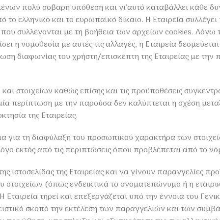
μένων πολύ σοβαρή υπόθεση και γι’αυτό καταβάλλει κάθε δ
 το ελληνικό και το ευρωπαϊκό δίκαιο. Η Εταιρεία συλλέγει
α που συλλέγονται με τη βοήθεια των αρχείων cookies. Λόγ
ει η νομοθεσία με αυτές τις αλλαγές, η Εταιρεία δεσμεύετα
ση διαφωνίας του χρήστη/επισκέπτη της Εταιρείας με την πο
και στοιχείων καθώς επίσης και τις προϋποθέσεις συγκέντ
ία περίπτωση με την παρούσα δεν καλύπτεται η σχέση μετα
κτησία της Εταιρείας.
α για τη διαφύλαξη του προσωπικού χαρακτήρα των στοιχείω
όγο εκτός από τις περιπτώσεις όπου προβλέπεται από το νόμ
 ιστοσελίδας της Εταιρείας και να γίνουν παραγγελίες προϊ
στοιχείων (όπως ενδεικτικά το ονοματεπώνυμο ή η εταιρική
 Η Εταιρεία τηρεί και επεξεργάζεται υπό την έννοια του Γε
ιστικό σκοπό την εκτέλεση των παραγγελιών και των συμβάσ