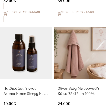
32.00
€
39.00
€
Shower Gel
ΠΡΟΣΘΉΚΗ ΣΤΟ ΚΑΛΆΘΙ
ΠΡΟΣΘΉΚΗ ΣΤΟ ΚΑΛΆΘΙ
Παιδικό Σετ Ύπνου
Oliver Baby Μπουρνούζι
Aroma Home Sleepy Head
Κάπα 75x75cm 100%
Με Bubble Bath & Pillow
Βαμβάκι Ροζ
19.00
€
24.00
€
Mist