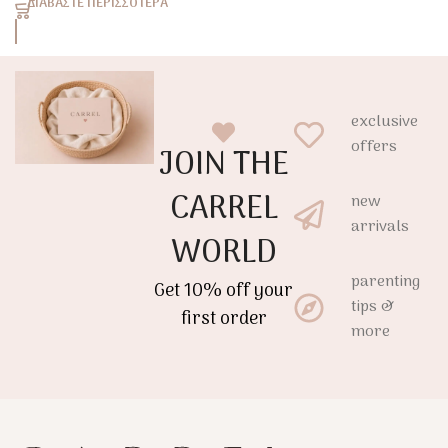
ΔΙΑΒΆΣΤΕ ΠΕΡΙΣΣΌΤΕΡΑ
exclusive
offers
JOIN THE
CARREL
new
arrivals
WORLD
parenting
Get 10% off your
tips &
first order
more