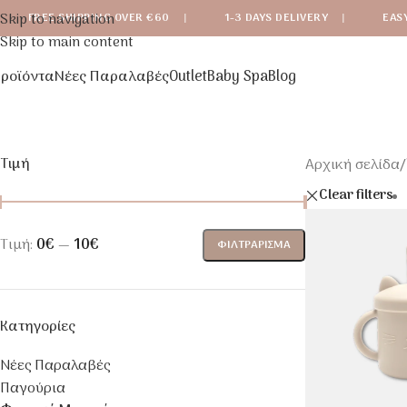
Skip to navigation
FREE SHIPPING OVER €60
|
1-3 DAYS DELIVERY
|
EAS
Skip to main content
ροϊόντα
Νέες Παραλαβές
Outlet
Baby Spa
Blog
Τιμή
Αρχική σελίδα
/
Clear filters
Τιμή:
0€
—
10€
ΦΙΛΤΡΆΡΙΣΜΑ
Κατηγορίες
Νέες Παραλαβές
Παγούρια