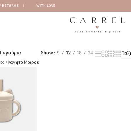
Y RETURNS
|
WITH LOVE
Παγούρια
Show
9
12
18
24
Φαγητό Μωρού