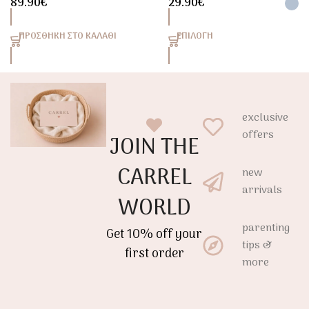
89.90
€
29.90
€
Περπατούρα Με
Παιχνίδια
Χειρολαβή Black
ΠΡΟΣΘΉΚΗ ΣΤΟ ΚΑΛΆΘΙ
ΕΠΙΛΟΓΉ
exclusive
offers
JOIN THE
CARREL
new
arrivals
WORLD
parenting
Get 10% off your
tips &
first order
more