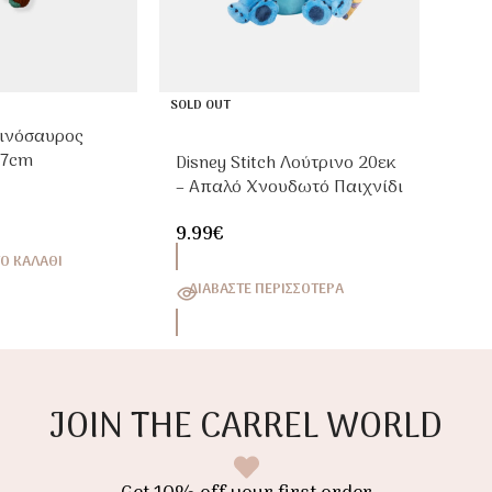
SOLD OUT
εινόσαυρος
37cm
Disney Stitch Λούτρινο 20εκ
– Απαλό Χνουδωτό Παιχνίδι
Αγκαλιάς
9.99
€
Ο ΚΑΛΆΘΙ
ΔΙΑΒΆΣΤΕ ΠΕΡΙΣΣΌΤΕΡΑ
JOIN THE CARREL WORLD