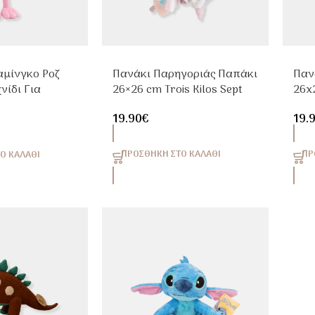
αμίνγκο Ροζ
Πανάκι Παρηγοριάς Παπάκι
Παν
νίδι Για
26×26 cm Trois Kilos Sept
26x2
19.90
€
19.
ΠΡΟΣΘΉΚΗ ΣΤΟ ΚΑΛΆΘΙ
ΠΡ
Ο ΚΑΛΆΘΙ