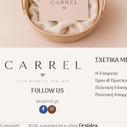
ΣΧΕΤΙΚΑ Μ
Η Εταιρεία
Όροι & Προϋπο
Πολιτική Επισ
FOLLOW US
Πολιτική Απορ
@carrel.gr
Copyright
2026, κατασκευή e-shop
Firstidea
.