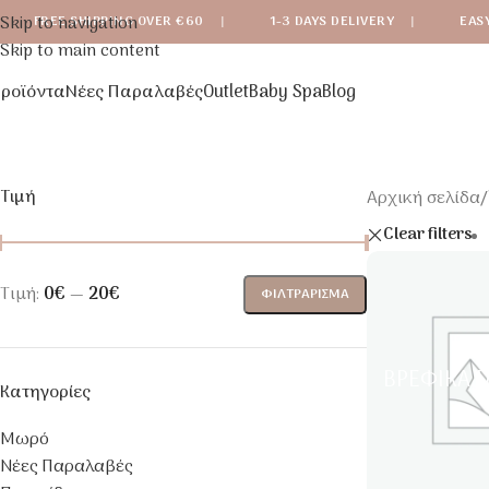
Skip to navigation
FREE SHIPPING OVER €60
|
1-3 DAYS DELIVERY
|
EAS
Skip to main content
ροϊόντα
Νέες Παραλαβές
Outlet
Baby Spa
Blog
Τιμή
Αρχική σελίδα
/
Clear filters
Τιμή:
0€
—
20€
ΦΙΛΤΡΆΡΙΣΜΑ
ΒΡΕΦΙΚΆ Π
Κατηγορίες
Μωρό
Νέες Παραλαβές