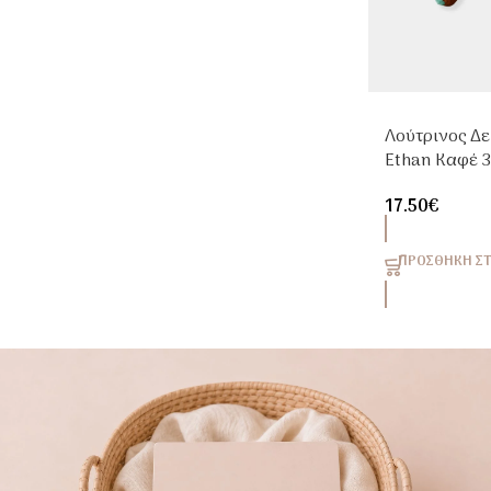
Λούτρινος Δ
Ethan Καφέ 
17.50
€
ΠΡΟΣΘΉΚΗ ΣΤ