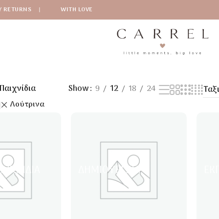
Y RETURNS
|
WITH LOVE
Παιχνίδια
Show
9
12
18
24
Λούτρινα
ΑΙΧΝΊΔΙΑ
ΔΗΜΙΟΥΡΓΙΚΆ
ΕΚ