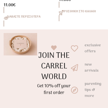
11.00
€
Doudou Αγκαλιάς
Αγκαλιάς
11.00
€
ΠΡΟΣΘΉΚΗ ΣΤΟ ΚΑΛΆΘΙ
ΔΙΑΒΆΣΤΕ ΠΕΡΙΣΣΌΤΕΡΑ
exclusive
offers
JOIN THE
CARREL
new
arrivals
WORLD
parenting
Get 10% off your
tips &
first order
more