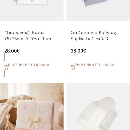
Μπουρνούζι Κάπα
Σετ Σεντόνια Κούνιας
75x75cm & Γάντι Tam
Sophie La Girafe 3
Tam Trois Kilos Sept
Τεμαχίων 110x170cm
28.00
€
38.00
€
Μπλε
ΠΡΟΣΘΉΚΗ ΣΤΟ ΚΑΛΆΘΙ
ΠΡΟΣΘΉΚΗ ΣΤΟ ΚΑΛΆΘΙ