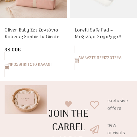
Oliver Baby Σετ Σεντόνια
Lorelli Safe Pad –
Κούνιας Sophie La Girafe
Μαξιλάρι Στήριξης &
3 Τεμαχίων 110x170cm
Πλευρικής Θέσης Ύπνου
38.00
€
(Υπνοσφηνάκι)
ΔΙΑΒΆΣΤΕ ΠΕΡΙΣΣΌΤΕΡΑ
ΠΡΟΣΘΉΚΗ ΣΤΟ ΚΑΛΆΘΙ
exclusive
offers
JOIN THE
CARREL
new
arrivals