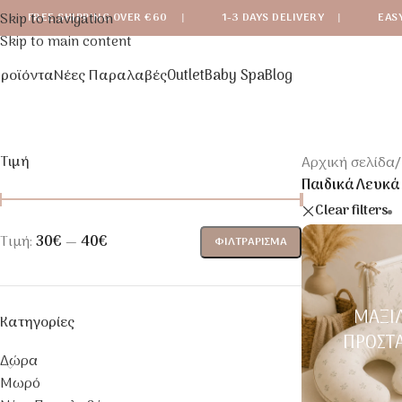
Skip to navigation
FREE SHIPPING OVER €60
|
1-3 DAYS DELIVERY
|
EAS
Skip to main content
ροϊόντα
Νέες Παραλαβές
Outlet
Baby Spa
Blog
Τιμή
Αρχική σελίδα
/
Παιδικά Λευκά 
Clear filters
Τιμή:
30€
—
40€
ΦΙΛΤΡΆΡΙΣΜΑ
ΜΑΞΙ
Κατηγορίες
ΠΡΟΣΤ
Δώρα
Μωρό