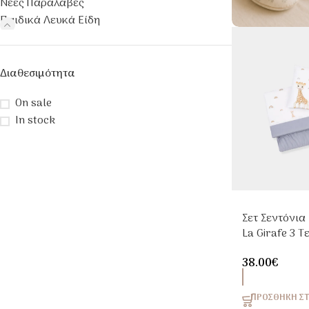
Νέες Παραλαβές
Παιδικά Λευκά Είδη
Διαθεσιμότητα
On sale
In stock
Σετ Σεντόνια
La Girafe 3 
110x170cm Μ
38.00
€
ΠΡΟΣΘΉΚΗ ΣΤ