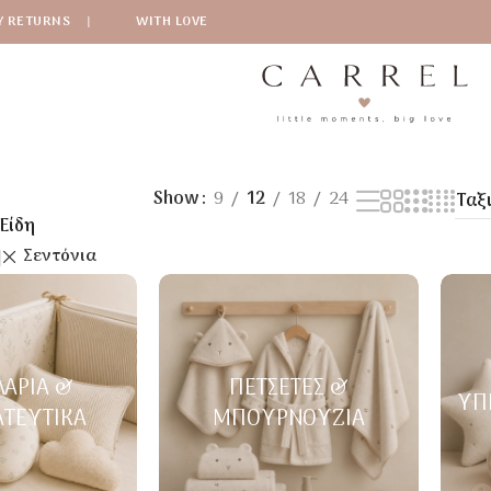
Y RETURNS
|
WITH LOVE
Show
9
12
18
24
Είδη
Σεντόνια
ΛΆΡΙΑ &
ΠΕΤΣΈΤΕΣ &
ΎΠ
ΑΤΕΥΤΙΚΆ
ΜΠΟΥΡΝΟΎΖΙΑ