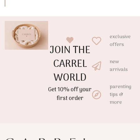
exclusive
offers
JOIN THE
CARREL
new
arrivals
WORLD
parenting
Get 10% off your
tips &
first order
more