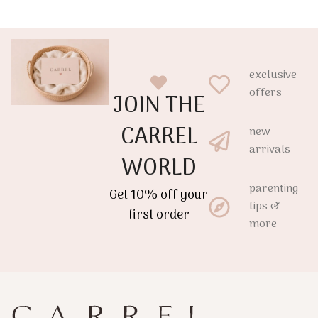
exclusive
offers
JOIN THE
CARREL
new
arrivals
WORLD
parenting
Get 10% off your
tips &
first order
more