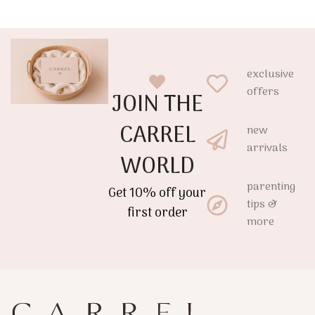
exclusive
offers
JOIN THE
CARREL
new
arrivals
WORLD
parenting
Get 10% off your
tips &
first order
more