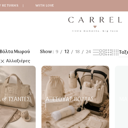
Y RETURNS
|
WITH LOVE
Βόλτα Μωρού
Show
9
12
18
24
Αλλαξιέρες
 & ΤΣΆΝΤΕΣ
ΑΞΕΣΟΥΆΡ ΒΌΛΤΑΣ
ΜΆ