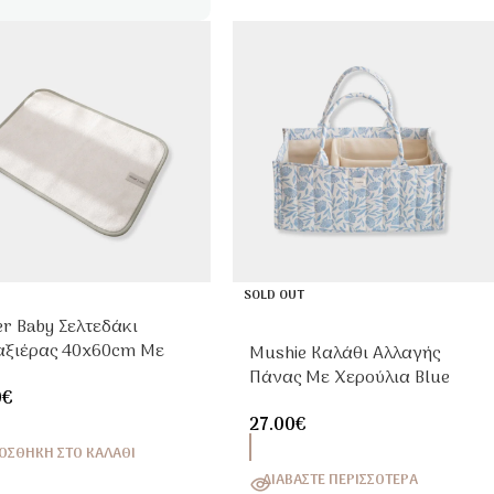
SOLD OUT
er Baby Σελτεδάκι
αξιέρας 40x60cm Με
Mushie Καλάθι Αλλαγής
άκι Μέντα
Πάνας Με Χερούλια Blue
0
€
Flowers
27.00
€
ΟΣΘΉΚΗ ΣΤΟ ΚΑΛΆΘΙ
ΔΙΑΒΆΣΤΕ ΠΕΡΙΣΣΌΤΕΡΑ