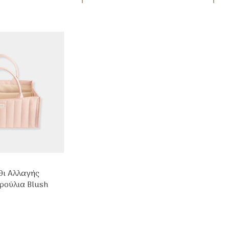
θι Αλλαγής
ρούλια Blush