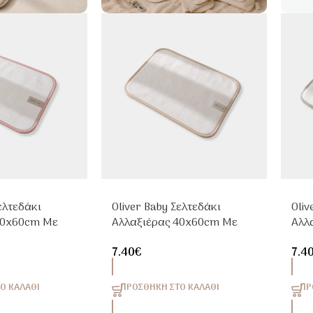
ελτεδάκι
Oliver Baby Σελτεδάκι
Oliv
40x60cm Με
Αλλαξιέρας 40x60cm Με
Αλλ
Ρελάκι Sand
Ρελ
7.40
€
7.4
Ο ΚΑΛΆΘΙ
ΠΡΟΣΘΉΚΗ ΣΤΟ ΚΑΛΆΘΙ
ΠΡ