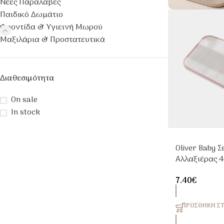
Νέες Παραλαβές
Παιδικό Δωμάτιο
Φροντίδα & Υγιεινή Μωρού
Μαξιλάρια & Προστατευτικά
Διαθεσιμότητα
On sale
In stock
Oliver Baby Σ
Αλλαξιέρας 
Ρελάκι Ροζ
7.40
€
ΠΡΟΣΘΉΚΗ ΣΤ