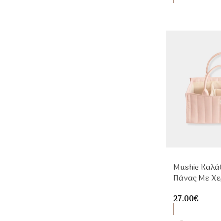
Mushie Καλά
Πάνας Με Χε
27.00
€