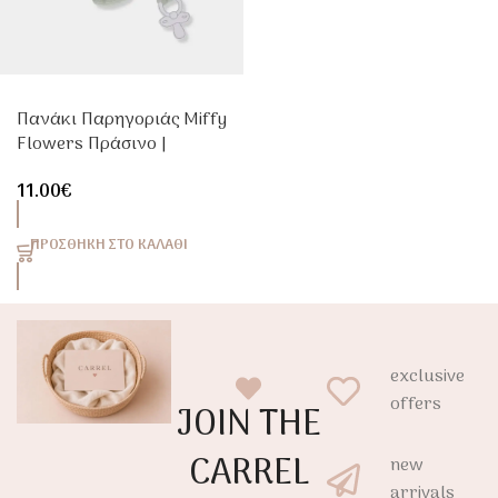
Πανάκι Παρηγοριάς Miffy
Flowers Πράσινο |
Βρεφικό Doudou
11.00
€
Αγκαλιάς
ΠΡΟΣΘΉΚΗ ΣΤΟ ΚΑΛΆΘΙ
exclusive
offers
JOIN THE
CARREL
new
arrivals