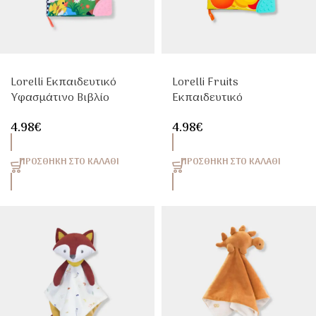
Lorelli Εκπαιδευτικό
Lorelli Fruits
Υφασμάτινο Βιβλίο
Εκπαιδευτικό
Δραστηριοτήτων Με
Υφασμάτινο Βιβλίο
4.98
€
4.98
€
Ζωάκια Φάρμας 0+
Δραστηριοτήτων 0+
Μηνών
Μηνών
ΠΡΟΣΘΉΚΗ ΣΤΟ ΚΑΛΆΘΙ
ΠΡΟΣΘΉΚΗ ΣΤΟ ΚΑΛΆΘΙ