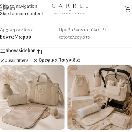
Skip to navigation
Menu
Skip to main content
Αρχική σελίδα
/
Προβάλλονται όλα - 9
Βόλτα Μωρού
αποτελέσματα
Show sidebar
Βρεφικά Παιχνίδια
Clear filters