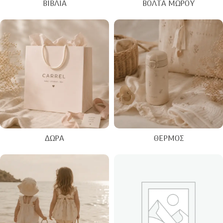
ΒΙΒΛΊΑ
ΒΌΛΤΑ ΜΩΡΟΎ
ΔΏΡΑ
ΘΕΡΜΌΣ