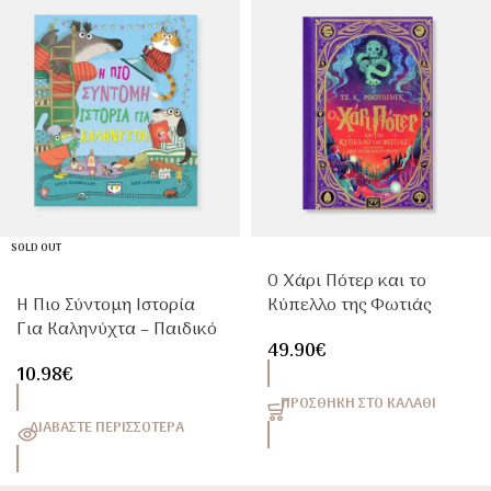
SOLD OUT
Ο Χάρι Πότερ και το
Η Πιο Σύντομη Ιστορία
Κύπελλο της Φωτιάς
Για Καληνύχτα – Παιδικό
MinaLima – Σκληρόδετη
49.90
€
Βιβλίο Ύπνου & Bedtime
Διαδραστική
10.98
€
Για Παιδιά 3+
Εικονογραφημένη
Έκδοση
ΠΡΟΣΘΉΚΗ ΣΤΟ ΚΑΛΆΘΙ
ΔΙΑΒΆΣΤΕ ΠΕΡΙΣΣΌΤΕΡΑ