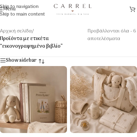
Skip to navigation
Menu
Skip to main content
Αρχική σελίδα
/
Προβάλλονται όλα - 6
Προϊόντα με ετικέτα
αποτελέσματα
“εικονογραφημένο βιβλίο”
Show sidebar