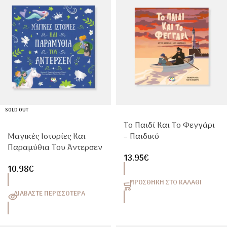
SOLD OUT
Το Παιδί Και Το Φεγγάρι
Μαγικές Ιστορίες Και
– Παιδικό
Παραμύθια Του Άντερσεν
Εικονογραφημένο Βιβλίο
13.95
€
– Παιδικό Βιβλίο
Χωρίς Λόγια Για Παιδιά
10.98
€
Κλασικών Παραμυθιών
4+
Για Παιδιά 5+
ΠΡΟΣΘΉΚΗ ΣΤΟ ΚΑΛΆΘΙ
ΔΙΑΒΆΣΤΕ ΠΕΡΙΣΣΌΤΕΡΑ