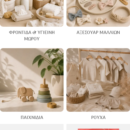
ΦΡΟΝΤΊΔΑ & ΥΓΙΕΙΝΉ
ΑΞΕΣΟΥΆΡ ΜΑΛΛΙΏΝ
ΜΩΡΟΎ
ΠΑΙΧΝΊΔΙΑ
ΡΟΎΧΑ