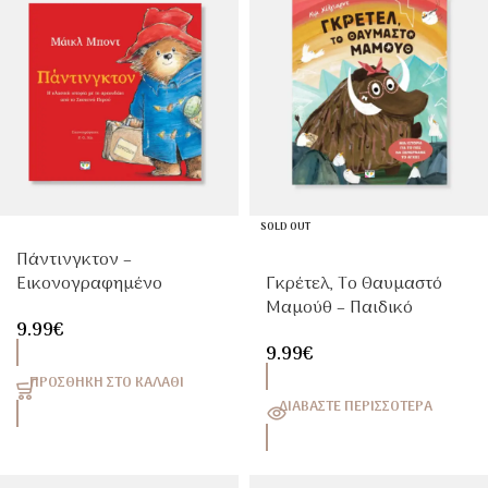
SOLD OUT
Πάντινγκτον –
Εικονογραφημένο
Γκρέτελ, Το Θαυμαστό
Παιδικό Βιβλίο Κλασικής
Μαμούθ – Παιδικό
9.99
€
Ιστορίας 3+ Ετών
Εικονογραφημένο Βιβλίο
9.99
€
Για Διαφορετικότητα &
Φιλία 3+
ΠΡΟΣΘΉΚΗ ΣΤΟ ΚΑΛΆΘΙ
ΔΙΑΒΆΣΤΕ ΠΕΡΙΣΣΌΤΕΡΑ