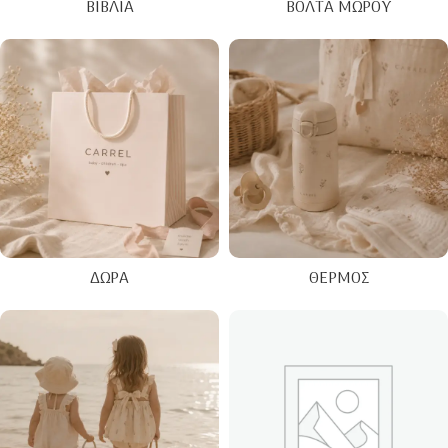
ΒΙΒΛΊΑ
ΒΌΛΤΑ ΜΩΡΟΎ
ΔΏΡΑ
ΘΕΡΜΌΣ