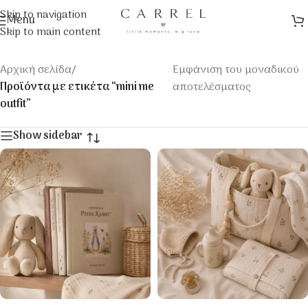
Skip to navigation
Menu
Skip to main content
Αρχική σελίδα
/
Εμφάνιση του μοναδικού
Προϊόντα με ετικέτα “mini me
αποτελέσματος
outfit”
Show sidebar