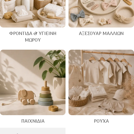
ΦΡΟΝΤΊΔΑ & ΥΓΙΕΙΝΉ
ΑΞΕΣΟΥΆΡ ΜΑΛΛΙΏΝ
ΜΩΡΟΎ
ΠΑΙΧΝΊΔΙΑ
ΡΟΎΧΑ