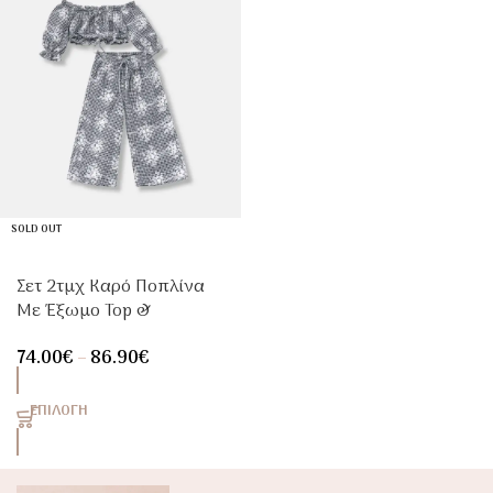
SOLD OUT
Σετ 2τμχ Καρό Ποπλίνα
Με Έξωμο Top &
Παντελόνι – Matchy
74.00
€
–
86.90
€
Matchy Μαμά & Κόρη
ΕΠΙΛΟΓΉ