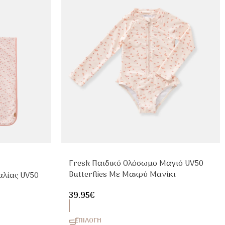
Fresk Παιδικό Ολόσωμο Μαγιό UV50
Butterflies Με Μακρύ Μανίκι
αλίας UV50
39.95
€
ΕΠΙΛΟΓΉ