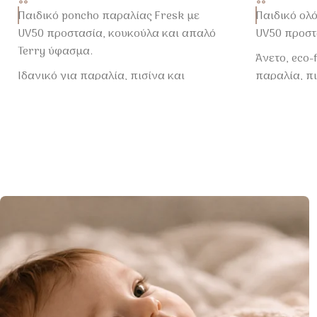
Παιδικό poncho παραλίας Fresk με
Παιδικό ολ
UV50 προστασία, κουκούλα και απαλό
UV50 προστ
Terry ύφασμα.
Άνετο, eco-
Ιδανικό για παραλία, πισίνα και
παραλία, πι
καλοκαιρινές εξορμήσεις.
βουτιές.