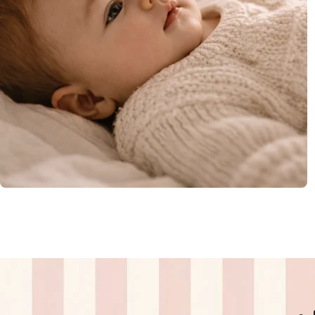
BABY
0–36 months
SHOP NOW