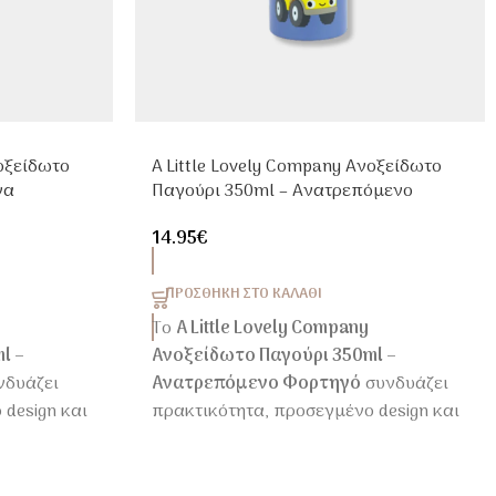
νοξείδωτο
A Little Lovely Company Ανοξείδωτο
να
Παγούρι 350ml – Ανατρεπόμενο
Φορτηγό
14.95
€
ΠΡΟΣΘΉΚΗ ΣΤΟ ΚΑΛΆΘΙ
Το
A Little Lovely Company
l –
Ανοξείδωτο Παγούρι 350ml –
νδυάζει
Ανατρεπόμενο Φορτηγό
συνδυάζει
design και
πρακτικότητα, προσεγμένο design και
παιδική αισθητική για την
ο, τη βόλτα
καθημερινότητα στο σχολείο, τη βόλτα
ή την εκδρομή.