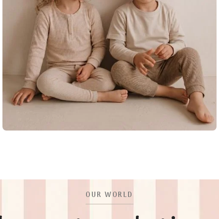
KIDS
2–8 years
SHOP NOW
OUR WORLD