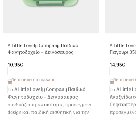
A Little Lovely Company Παιδικό
A Little Lo
Φαγητοδοχείο – Δεινόσαυρος
Παγούρι 35
10.95
€
14.95
€
ΠΡΟΣΘΉΚΗ ΣΤΟ ΚΑΛΆΘΙ
ΠΡΟΣΘΉΚΗ Σ
Το
A Little Lovely Company Παιδικό
Το
A Little
Φαγητοδοχείο – Δεινόσαυρος
Ανοξείδωτο
συνδυάζει πρακτικότητα, προσεγμένο
Πεφταστέρ
design και παιδική αισθητική για την
προσεγμένο
καθημερινότητα στο σχολείο, τη βόλτα
αισθητική γ
ή την εκδρομή.
σχολείο, τη