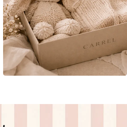
GIFTS
for every occasion
SHOP NOW