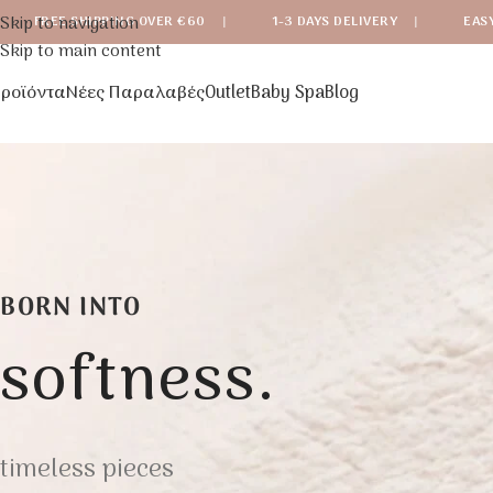
Skip to navigation
FREE SHIPPING OVER €60
|
1-3 DAYS DELIVERY
|
EAS
Skip to main content
ροϊόντα
Νέες Παραλαβές
Outlet
Baby Spa
Blog
BORN INTO
softness.
timeless pieces