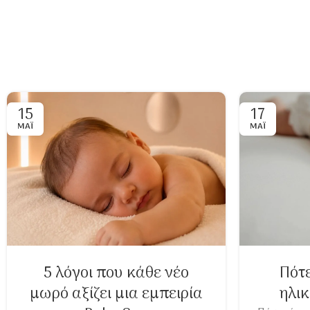
15
17
ΜΆΙ
ΜΆΙ
5 λόγοι που κάθε νέο
Πότε
μωρό αξίζει μια εμπειρία
ηλικ