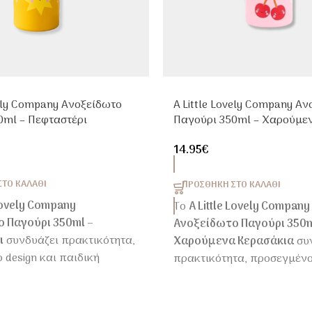
vely Company Ανοξείδωτο
A Little Lovely Company Α
0ml – Πεφταστέρι
Παγούρι 350ml – Χαρούμε
Κερασάκια
14.95
€
ΤΟ ΚΑΛΆΘΙ
ΠΡΟΣΘΉΚΗ ΣΤΟ ΚΑΛΆΘΙ
 Lovely Company
Το
A Little Lovely Company
 Παγούρι 350ml –
Ανοξείδωτο Παγούρι 350m
ι
συνδυάζει πρακτικότητα,
Χαρούμενα Κερασάκια
συ
 design και παιδική
πρακτικότητα, προσεγμένο 
ια την καθημερινότητα στο
παιδική αισθητική για την
 βόλτα ή την εκδρομή.
καθημερινότητα στο σχολεί
ή την εκδρομή.