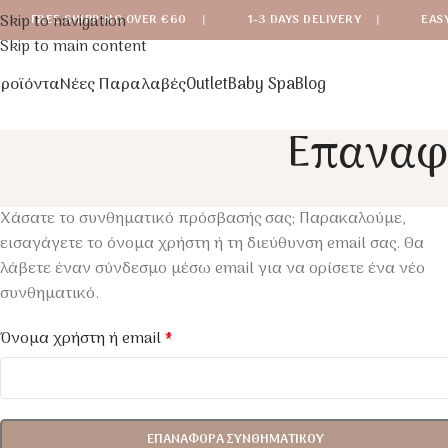
Skip to navigation
FREE SHIPPING OVER €60
|
1-3 DAYS DELIVERY
|
EAS
Skip to main content
ροϊόντα
Νέες Παραλαβές
Outlet
Baby Spa
Blog
Επαναφ
Χάσατε το συνθηματικό πρόσβασής σας; Παρακαλούμε,
εισαγάγετε το όνομα χρήστη ή τη διεύθυνση email σας. Θα
λάβετε έναν σύνδεσμο μέσω email για να ορίσετε ένα νέο
συνθηματικό.
Όνομα χρήστη ή email
*
ΕΠΑΝΑΦΟΡΆ ΣΥΝΘΗΜΑΤΙΚΟΎ