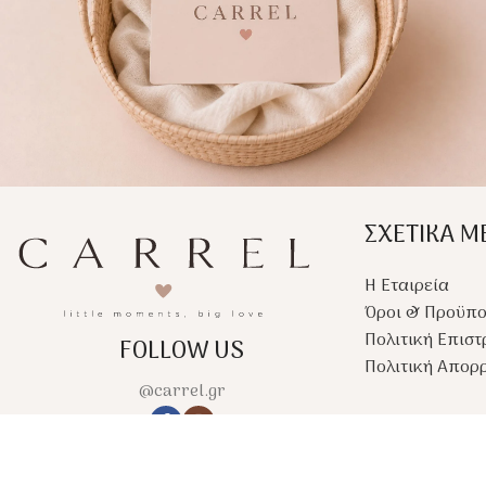
ΣΧΕΤΙΚΑ Μ
Η Εταιρεία
Όροι & Προϋπο
Πολιτική Επισ
FOLLOW US
Πολιτική Απορ
@carrel.gr
Copyright
2026, κατασκευή e-shop
Firstidea
.