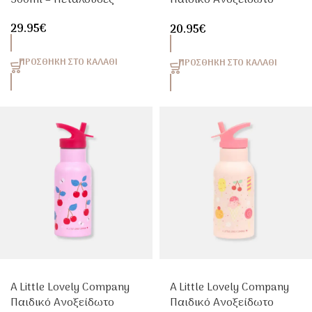
500ml – Πεταλούδες
Παιδικό Ανοξείδωτο
Παγούρι Θερμός
29.95
€
20.95
€
Strawberries 350ml Με
Καλαμάκι
ΠΡΟΣΘΉΚΗ ΣΤΟ ΚΑΛΆΘΙ
ΠΡΟΣΘΉΚΗ ΣΤΟ ΚΑΛΆΘΙ
A Little Lovely Company
A Little Lovely Company
Παιδικό Ανοξείδωτο
Παιδικό Ανοξείδωτο