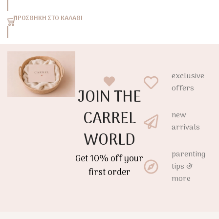
ΠΡΟΣΘΉΚΗ ΣΤΟ ΚΑΛΆΘΙ
exclusive
offers
JOIN THE
CARREL
new
arrivals
WORLD
parenting
Get 10% off your
tips &
first order
more