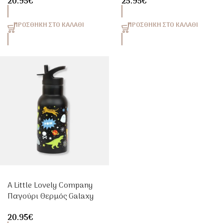
20.95
€
25.95
€
Crocodiles 350ml Με
Carrel
Καλαμάκι
ΠΡΟΣΘΉΚΗ ΣΤΟ ΚΑΛΆΘΙ
ΠΡΟΣΘΉΚΗ ΣΤΟ ΚΑΛΆΘΙ
A Little Lovely Company
Παγούρι Θερμός Galaxy
350ml | Carrel
20.95
€