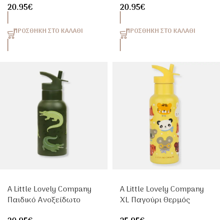
20.95
€
20.95
€
350ml Με Καλαμάκι
Dinosaurs 350ml Με
Καλαμάκι
ΠΡΟΣΘΉΚΗ ΣΤΟ ΚΑΛΆΘΙ
ΠΡΟΣΘΉΚΗ ΣΤΟ ΚΑΛΆΘΙ
A Little Lovely Company
A Little Lovely Company
Παιδικό Ανοξείδωτο
XL Παγούρι Θερμός
Παγούρι Θερμός
Animal Friends 500ml |