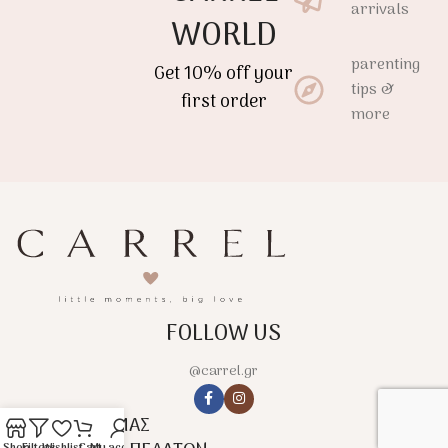
arrivals
WORLD
parenting
Get 10% off your
tips &
first order
more
FOLLOW US
@carrel.gr
ΣΧΕΤΙΚΑ ΜΕ ΕΜΑΣ