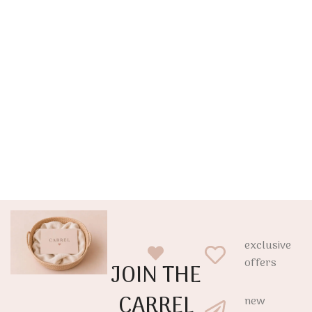
exclusive
offers
JOIN THE
CARREL
new