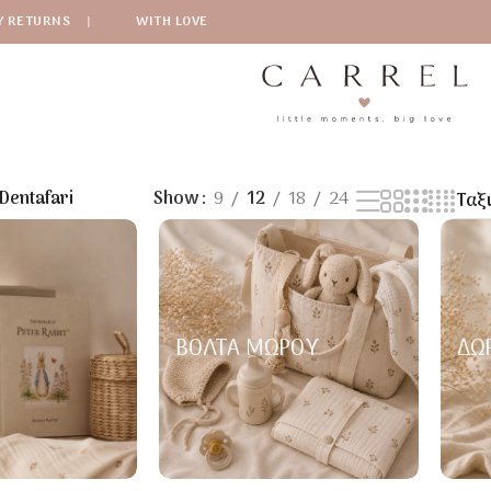
Y RETURNS
|
WITH LOVE
Dentafari
Show
9
12
18
24
ΒΌΛΤΑ ΜΩΡΟΎ
ΔΏ