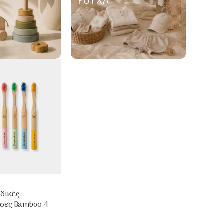
ΡΟΎΧΑ
ιδικές
σες Bamboo 4