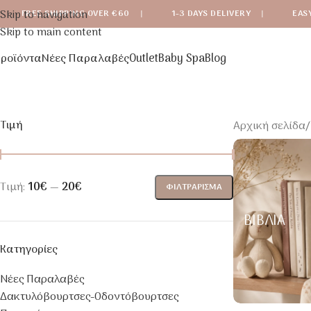
Skip to navigation
FREE SHIPPING OVER €60
|
1-3 DAYS DELIVERY
|
EAS
Skip to main content
ροϊόντα
Νέες Παραλαβές
Outlet
Baby Spa
Blog
Τιμή
Αρχική σελίδα
/
Τιμή:
10€
—
20€
ΦΙΛΤΡΆΡΙΣΜΑ
ΒΙΒΛΊΑ
Κατηγορίες
Νέες Παραλαβές
Δακτυλόβουρτσες-Οδοντόβουρτσες