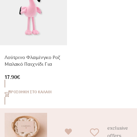
Λούτρινο Φλαμίνγκο Ροζ
Μαλακό Παιχνίδι Για
Παιδιά
17.90
€
ΠΡΟΣΘΉΚΗ ΣΤΟ ΚΑΛΆΘΙ
exclusive
offers