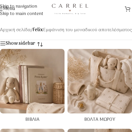
Skip to navigation
Menu
Skip to main content
Αρχική σελίδα
/
Felix
Εμφάνιση του μοναδικού αποτελέσματος
Show sidebar
ΒΙΒΛΊΑ
ΒΌΛΤΑ ΜΩΡΟΎ