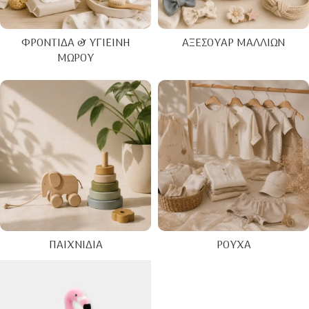
ΦΡΟΝΤΊΔΑ & ΥΓΙΕΙΝΉ
ΑΞΕΣΟΥΆΡ ΜΑΛΛΙΏΝ
ΜΩΡΟΎ
ΠΑΙΧΝΊΔΙΑ
ΡΟΎΧΑ