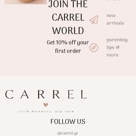
JOIN THE
CARREL
new
arrivals
WORLD
parenting
Get 10% off your
tips &
first order
more
FOLLOW US
@carrel.gr