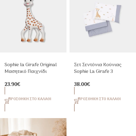
Sophie la Girafe Original
Σετ Σεντόνια Κούνιας
Μασητικό Παιχνίδι
Sophie La Girafe 3
Οδοντοφυΐας Από Φυσικό
Τεμαχίων 110x170cm
23.90
€
38.00
€
Καουτσούκ
Μπλε
ΠΡΟΣΘΉΚΗ ΣΤΟ ΚΑΛΆΘΙ
ΠΡΟΣΘΉΚΗ ΣΤΟ ΚΑΛΆΘΙ