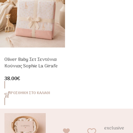
Oliver Baby Σετ Σεντόνια
Κούνιας Sophie La Girafe
3 Τεμαχίων 110x170cm
38.00
€
ΠΡΟΣΘΉΚΗ ΣΤΟ ΚΑΛΆΘΙ
exclusive