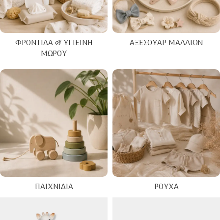
ΦΡΟΝΤΊΔΑ & ΥΓΙΕΙΝΉ
ΑΞΕΣΟΥΆΡ ΜΑΛΛΙΏΝ
ΜΩΡΟΎ
ΠΑΙΧΝΊΔΙΑ
ΡΟΎΧΑ