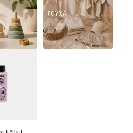
ΡΟΎΧΑ
resh Attack