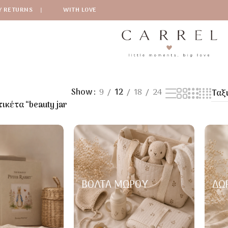
Y RETURNS
|
WITH LOVE
Show
9
12
18
24
ικέτα “beauty jar
ΒΌΛΤΑ ΜΩΡΟΎ
ΔΏ