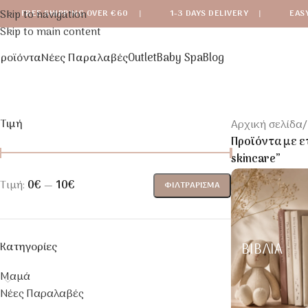
Skip to navigation
FREE SHIPPING OVER €60
|
1-3 DAYS DELIVERY
|
EAS
Skip to main content
ροϊόντα
Νέες Παραλαβές
Outlet
Baby Spa
Blog
Τιμή
Αρχική σελίδα
/
Προϊόντα με ετ
skincare”
Τιμή:
0€
—
10€
ΦΙΛΤΡΆΡΙΣΜΑ
Κατηγορίες
ΒΙΒΛΊΑ
Μαμά
Νέες Παραλαβές