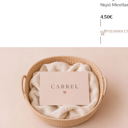
Νερό Micell
Προσώπου Γ
4.50
€
100ml
ΠΡΟΣΘΉΚΗ ΣΤ