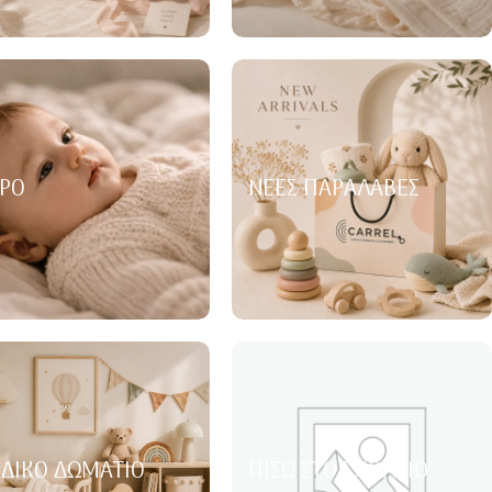
ΡΌ
ΝΈΕΣ ΠΑΡΑΛΑΒΈΣ
ΙΔΙΚΌ ΔΩΜΆΤΙΟ
ΠΊΣΩ ΣΤΟ ΣΧΟΛΕΊΟ