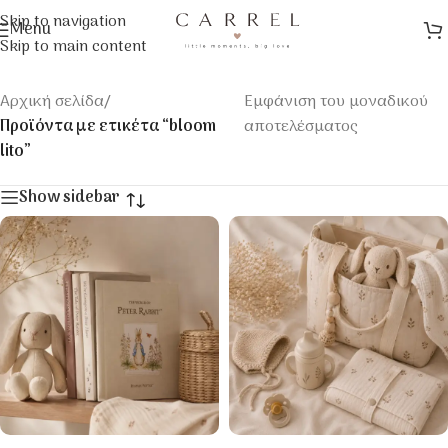
Skip to navigation
Menu
Skip to main content
Αρχική σελίδα
/
Εμφάνιση του μοναδικού
Προϊόντα με ετικέτα “bloom
αποτελέσματος
lito”
Show sidebar