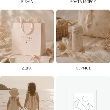
ΒΙΒΛΊΑ
ΒΌΛΤΑ ΜΩΡΟΎ
ΔΏΡΑ
ΘΕΡΜΌΣ