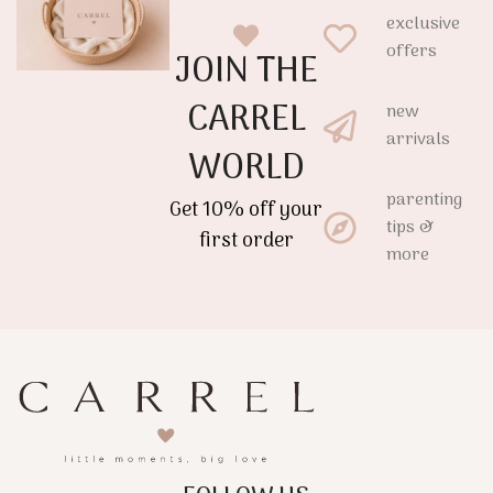
exclusive
offers
JOIN THE
CARREL
new
arrivals
WORLD
parenting
Get 10% off your
tips &
first order
more