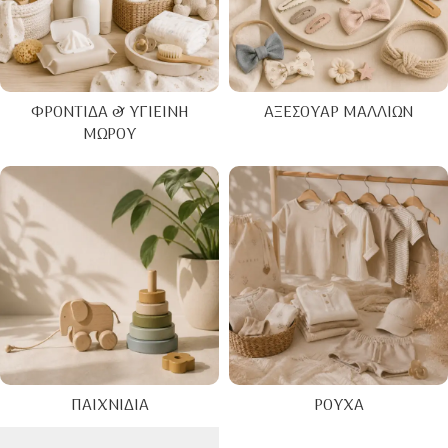
ΦΡΟΝΤΊΔΑ & ΥΓΙΕΙΝΉ
ΑΞΕΣΟΥΆΡ ΜΑΛΛΙΏΝ
ΜΩΡΟΎ
ΠΑΙΧΝΊΔΙΑ
ΡΟΎΧΑ