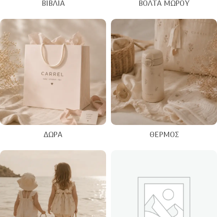
ΒΙΒΛΊΑ
ΒΌΛΤΑ ΜΩΡΟΎ
ΔΏΡΑ
ΘΕΡΜΌΣ