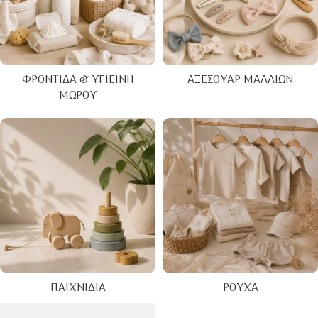
ΦΡΟΝΤΊΔΑ & ΥΓΙΕΙΝΉ
ΑΞΕΣΟΥΆΡ ΜΑΛΛΙΏΝ
ΜΩΡΟΎ
ΠΑΙΧΝΊΔΙΑ
ΡΟΎΧΑ