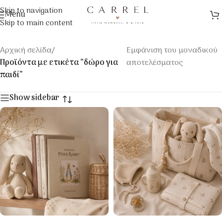
Skip to navigation
Menu
Skip to main content
Αρχική σελίδα
/
Εμφάνιση του μοναδικού
Προϊόντα με ετικέτα “δώρο για
αποτελέσματος
παιδί”
Show sidebar