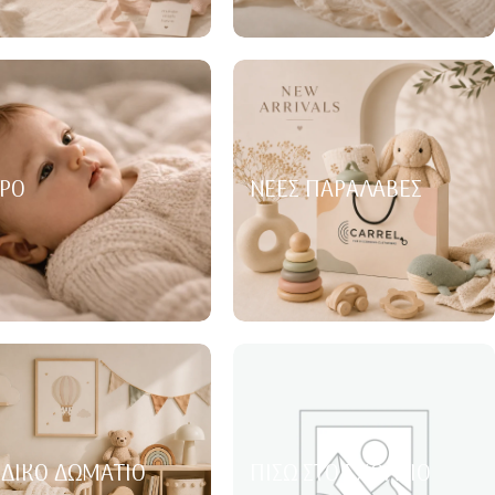
ΡΌ
ΝΈΕΣ ΠΑΡΑΛΑΒΈΣ
ΙΔΙΚΌ ΔΩΜΆΤΙΟ
ΠΊΣΩ ΣΤΟ ΣΧΟΛΕΊΟ