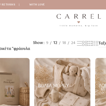
Y RETURNS
|
WITH LOVE
Show
9
12
18
24
τικέτα “φράουλα
ΒΌΛΤΑ ΜΩΡΟΎ
ΔΏ