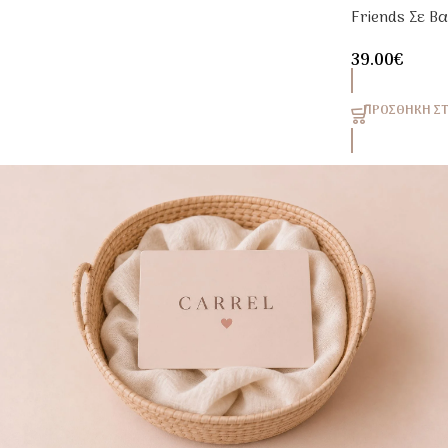
Friends Σε Β
Με Αφρόλουτ
39.00
€
Gel
ΠΡΟΣΘΉΚΗ ΣΤ