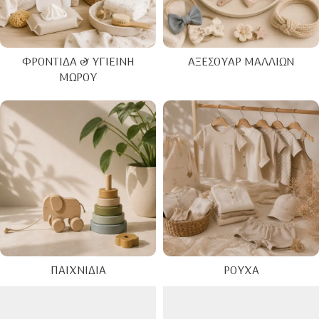
ΦΡΟΝΤΊΔΑ & ΥΓΙΕΙΝΉ
ΑΞΕΣΟΥΆΡ ΜΑΛΛΙΏΝ
ΜΩΡΟΎ
ΠΑΙΧΝΊΔΙΑ
ΡΟΎΧΑ