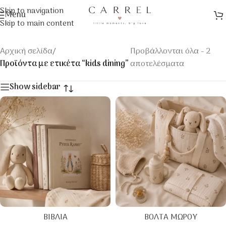
Skip to navigation
Menu
Skip to main content
Αρχική σελίδα
/
Προβάλλονται όλα - 2
Προϊόντα με ετικέτα “kids dining”
αποτελέσματα
Show sidebar
ΒΙΒΛΊΑ
ΒΌΛΤΑ ΜΩΡΟΎ