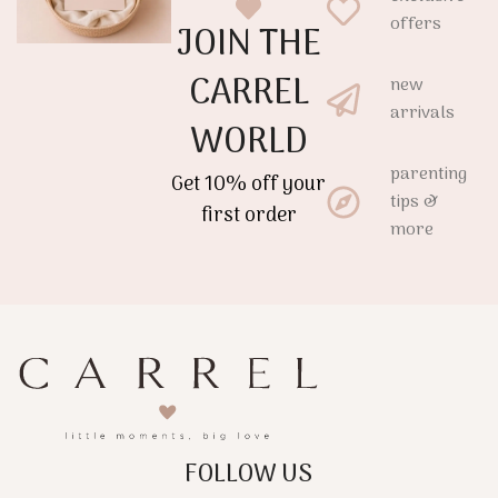
offers
JOIN THE
CARREL
new
arrivals
WORLD
parenting
Get 10% off your
tips &
first order
more
FOLLOW US