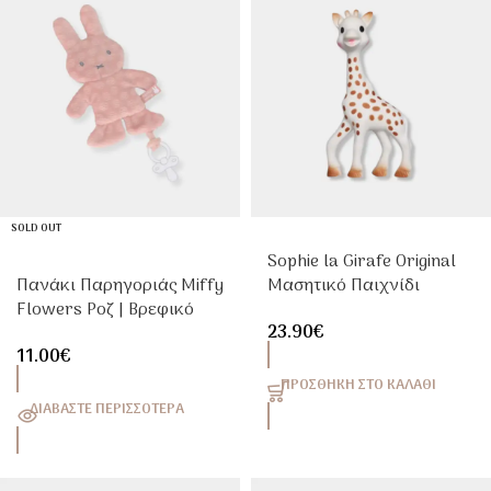
SOLD OUT
Sophie la Girafe Original
Πανάκι Παρηγοριάς Miffy
Μασητικό Παιχνίδι
Flowers Ροζ | Βρεφικό
Οδοντοφυΐας Από Φυσικό
23.90
€
Doudou Αγκαλιάς
Καουτσούκ
11.00
€
ΠΡΟΣΘΉΚΗ ΣΤΟ ΚΑΛΆΘΙ
ΔΙΑΒΆΣΤΕ ΠΕΡΙΣΣΌΤΕΡΑ