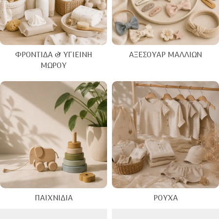
ΦΡΟΝΤΊΔΑ & ΥΓΙΕΙΝΉ
ΑΞΕΣΟΥΆΡ ΜΑΛΛΙΏΝ
ΜΩΡΟΎ
ΠΑΙΧΝΊΔΙΑ
ΡΟΎΧΑ