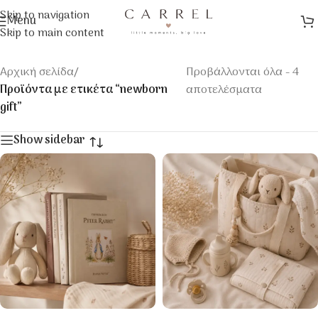
Skip to navigation
Menu
Skip to main content
Αρχική σελίδα
/
Προβάλλονται όλα - 4
Προϊόντα με ετικέτα “newborn
αποτελέσματα
gift”
Show sidebar