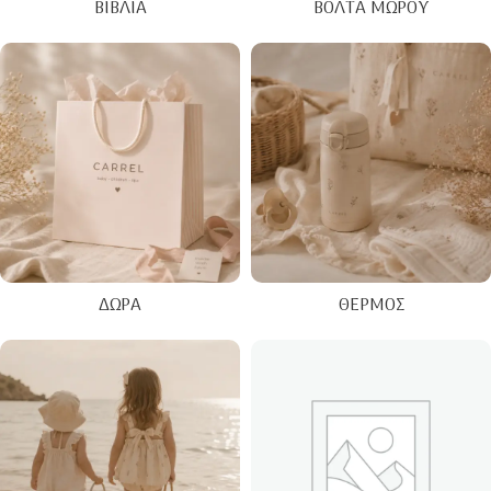
ΒΙΒΛΊΑ
ΒΌΛΤΑ ΜΩΡΟΎ
ΔΏΡΑ
ΘΕΡΜΌΣ