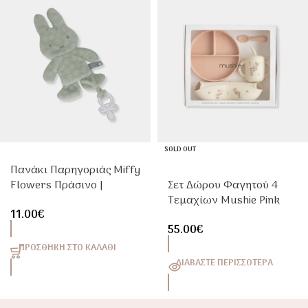
SOLD OUT
Πανάκι Παρηγοριάς Miffy
Flowers Πράσινο |
Σετ Δώρου Φαγητού 4
Βρεφικό Doudou
Τεμαχίων Mushie Pink
11.00
€
Αγκαλιάς
Flowers
55.00
€
ΠΡΟΣΘΉΚΗ ΣΤΟ ΚΑΛΆΘΙ
ΔΙΑΒΆΣΤΕ ΠΕΡΙΣΣΌΤΕΡΑ