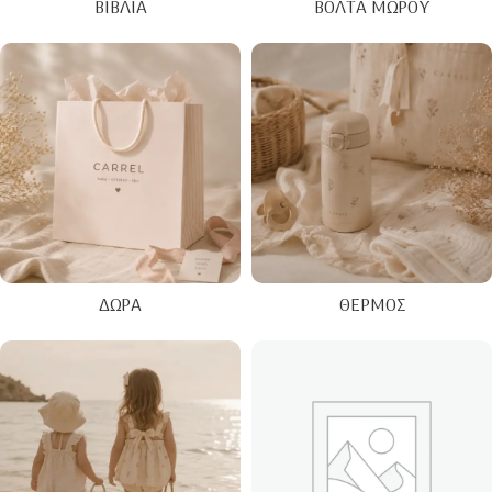
ΒΙΒΛΊΑ
ΒΌΛΤΑ ΜΩΡΟΎ
ΔΏΡΑ
ΘΕΡΜΌΣ