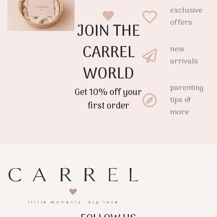
exclusive
offers
JOIN THE
CARREL
new
arrivals
WORLD
parenting
Get 10% off your
tips &
first order
more