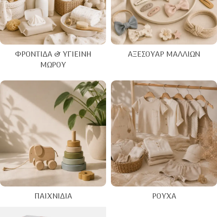
ΦΡΟΝΤΊΔΑ & ΥΓΙΕΙΝΉ
ΑΞΕΣΟΥΆΡ ΜΑΛΛΙΏΝ
ΜΩΡΟΎ
ΠΑΙΧΝΊΔΙΑ
ΡΟΎΧΑ