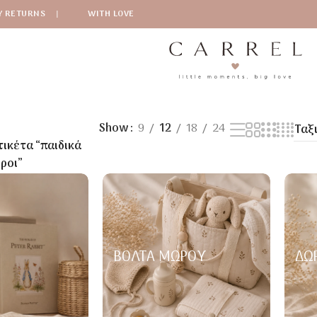
Y RETURNS
|
WITH LOVE
Show
9
12
18
24
τικέτα “παιδικά
ροι”
ΒΌΛΤΑ ΜΩΡΟΎ
ΔΏ