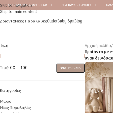
Skip to navigation
FREE SHIPPING OVER €60
|
1-3 DAYS DELIVERY
|
EAS
Skip to main content
ροϊόντα
Νέες Παραλαβές
Outlet
Baby Spa
Blog
Τιμή
Αρχική σελίδα
/
Προϊόντα με ε
σνακ δεινόσαυ
Τιμή:
0€
—
10€
ΦΙΛΤΡΆΡΙΣΜΑ
Κατηγορίες
ΒΙΒΛΊΑ
Μωρό
Νέες Παραλαβές