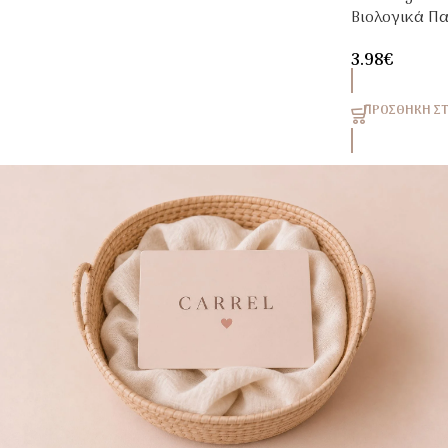
Βιολογικά Πα
Cranberry &
3.98
€
Φραγκοστάφ
ΠΡΟΣΘΉΚΗ ΣΤ