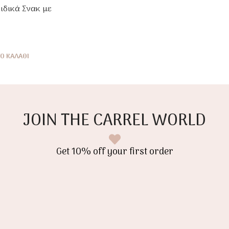
ιδικά Σνακ με
 Μαύρο
υλο 30g
Ο ΚΑΛΆΘΙ
JOIN THE CARREL WORLD
Get 10% off your first order