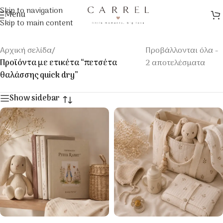
Skip to navigation
Menu
Skip to main content
Αρχική σελίδα
/
Προβάλλονται όλα -
Προϊόντα με ετικέτα “πετσέτα
2 αποτελέσματα
θαλάσσης quick dry”
Show sidebar