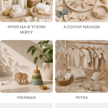
ΦΡΟΝΤΊΔΑ & ΥΓΙΕΙΝΉ
ΑΞΕΣΟΥΆΡ ΜΑΛΛΙΏΝ
ΜΩΡΟΎ
ΠΑΙΧΝΊΔΙΑ
ΡΟΎΧΑ