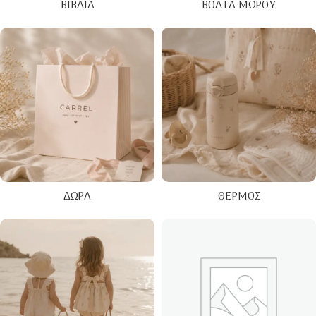
ΒΙΒΛΊΑ
ΒΌΛΤΑ ΜΩΡΟΎ
ΔΏΡΑ
ΘΕΡΜΌΣ