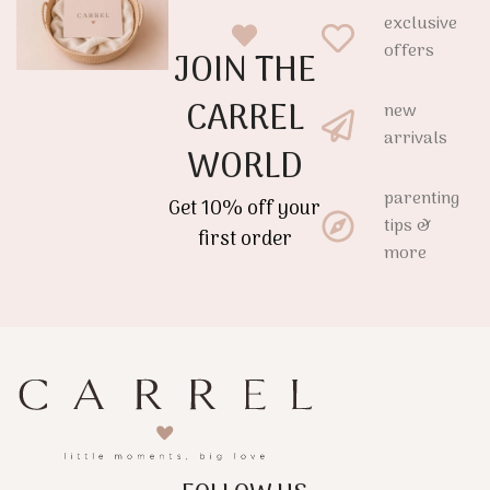
exclusive
offers
JOIN THE
CARREL
new
arrivals
WORLD
parenting
Get 10% off your
tips &
first order
more