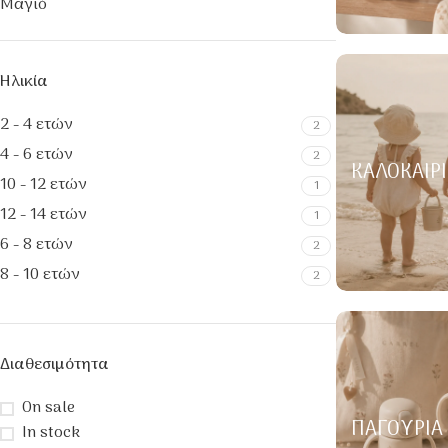
Μαγιό
Ηλικία
2 - 4 ετών
2
4 - 6 ετών
2
ΚΑΛΟΚΑΙΡΙ
10 - 12 ετών
1
12 - 14 ετών
1
6 - 8 ετών
2
8 - 10 ετών
2
Διαθεσιμότητα
On sale
ΠΑΓΟΎΡΙΑ
In stock