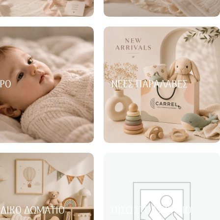
ΡΌ
ΝΈΕΣ ΠΑΡΑΛΑΒΈΣ
ΙΔΙΚΌ ΔΩΜΆΤΙΟ
ΠΊΣΩ ΣΤΟ ΣΧΟΛΕΊΟ