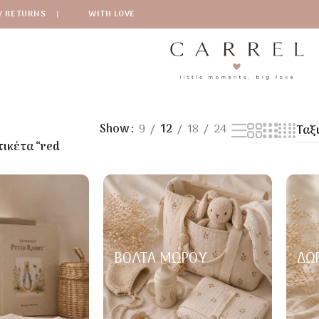
Y RETURNS
|
WITH LOVE
Show
9
12
18
24
τικέτα “red
ΒΌΛΤΑ ΜΩΡΟΎ
ΔΏ