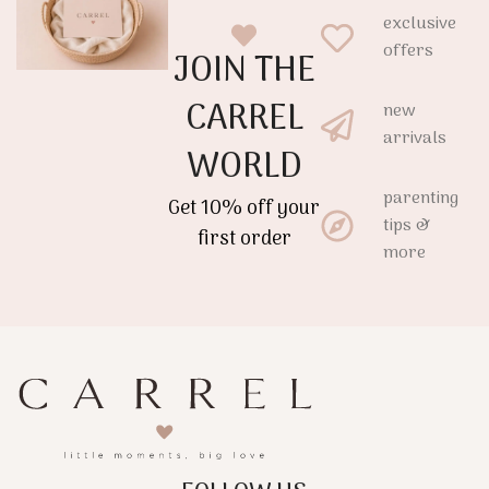
exclusive
offers
JOIN THE
CARREL
new
arrivals
WORLD
parenting
Get 10% off your
tips &
first order
more