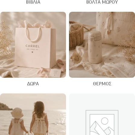
ΒΙΒΛΊΑ
ΒΌΛΤΑ ΜΩΡΟΎ
ΔΏΡΑ
ΘΕΡΜΌΣ