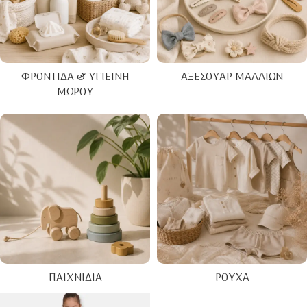
ΦΡΟΝΤΊΔΑ & ΥΓΙΕΙΝΉ
ΑΞΕΣΟΥΆΡ ΜΑΛΛΙΏΝ
ΜΩΡΟΎ
ΠΑΙΧΝΊΔΙΑ
ΡΟΎΧΑ