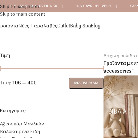
Skip to navigation
FREE SHIPPING OVER €60
|
1-3 DAYS DELIVERY
|
EAS
Skip to main content
ροϊόντα
Νέες Παραλαβές
Outlet
Baby Spa
Blog
Τιμή
Αρχική σελίδα
/
Προϊόντα με ε
accessories”
Τιμή:
10€
—
40€
ΦΙΛΤΡΆΡΙΣΜΑ
Κατηγορίες
ΒΙΒΛΊΑ
Αξεσουάρ Μαλλιών
Καλοκαιρινα Είδη