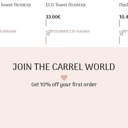
 Towel Πετσέτα
ECO Towel Πετσέτα
Παι
ick Dry
Θαλάσσης Quick Dry
Μαλ
33.00
€
10.
Car
Ο ΚΑΛΆΘΙ
ΠΡΟΣΘΉΚΗ ΣΤΟ ΚΑΛΆΘΙ
ΠΡ
JOIN THE CARREL WORLD
Get 10% off your first order