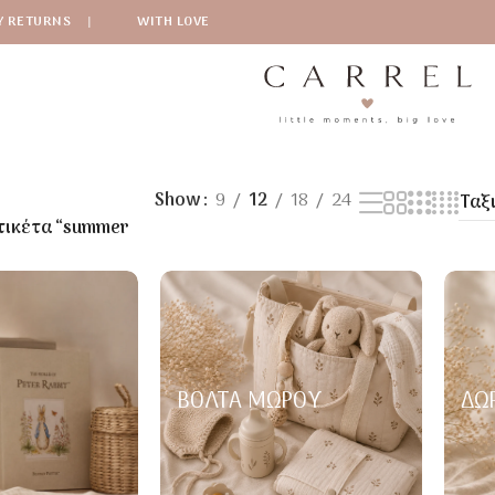
Y RETURNS
|
WITH LOVE
Show
9
12
18
24
τικέτα “summer
ΒΌΛΤΑ ΜΩΡΟΎ
ΔΏ