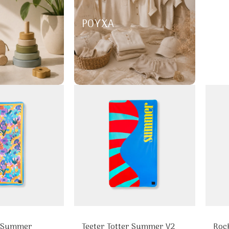
ΡΟΎΧΑ
r Summer
Teeter Totter Summer V2
Roc