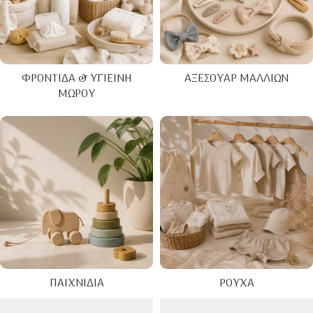
ΦΡΟΝΤΊΔΑ & ΥΓΙΕΙΝΉ
ΑΞΕΣΟΥΆΡ ΜΑΛΛΙΏΝ
ΜΩΡΟΎ
ΠΑΙΧΝΊΔΙΑ
ΡΟΎΧΑ