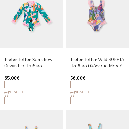
Teeter Totter Somehow
Teeter Totter Wild SOPHIA
Green Iro Παιδικό
Παιδικό Ολόσωμο Μαγιό
Αντηλιακό Ολόσωμο
Κορίτσι UPF50+
65.00
€
56.00
€
Μαγιό Κορίτσι UPF50+
ΕΠΙΛΟΓΉ
ΕΠΙΛΟΓΉ