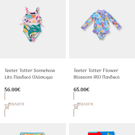
Teeter Totter Somehow
Teeter Totter Flower
Lito Παιδικό Ολόσωμο
Blossom IRO Παιδικό
Μαγιό Κορίτσι UPF50+
Αντηλιακό Ολόσωμο
56.00
€
65.00
€
Μαγιό Κορίτσι UPF50+
ΕΠΙΛΟΓΉ
ΕΠΙΛΟΓΉ