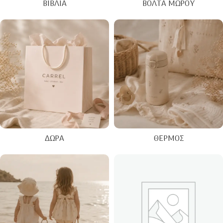
ΒΙΒΛΊΑ
ΒΌΛΤΑ ΜΩΡΟΎ
ΔΏΡΑ
ΘΕΡΜΌΣ