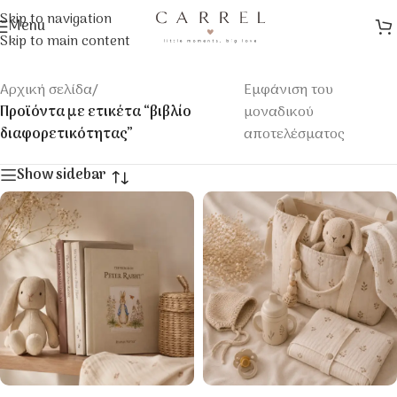
Skip to navigation
Menu
Skip to main content
Αρχική σελίδα
/
Εμφάνιση του
Προϊόντα με ετικέτα “βιβλίο
μοναδικού
διαφορετικότητας”
αποτελέσματος
Show sidebar