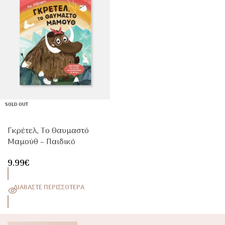
SOLD OUT
Γκρέτελ, Το Θαυμαστό
Μαμούθ – Παιδικό
Εικονογραφημένο Βιβλίο
9.99
€
Για Διαφορετικότητα &
Φιλία 3+
ΔΙΑΒΆΣΤΕ ΠΕΡΙΣΣΌΤΕΡΑ