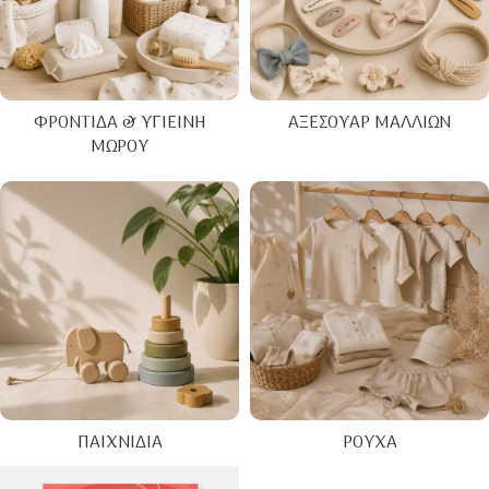
ΦΡΟΝΤΊΔΑ & ΥΓΙΕΙΝΉ
ΑΞΕΣΟΥΆΡ ΜΑΛΛΙΏΝ
ΜΩΡΟΎ
ΠΑΙΧΝΊΔΙΑ
ΡΟΎΧΑ