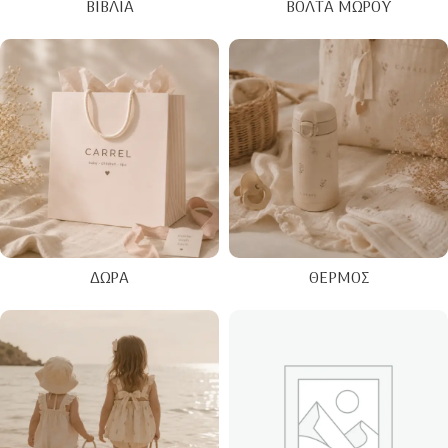
ΒΙΒΛΊΑ
ΒΌΛΤΑ ΜΩΡΟΎ
ΔΏΡΑ
ΘΕΡΜΌΣ