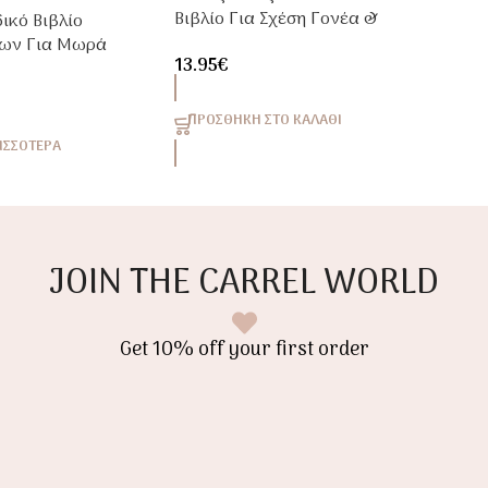
Βιβλίο Για Σχέση Γονέα &
ικό Βιβλίο
Παιδιού | Συναισθηματική
των Για Μωρά
13.95
€
Ανάπτυξη 4+
 Sophie Cashell
ΠΡΟΣΘΉΚΗ ΣΤΟ ΚΑΛΆΘΙ
ΙΣΣΌΤΕΡΑ
JOIN THE CARREL WORLD
Get 10% off your first order