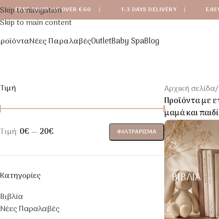
Skip to navigation
FREE SHIPPING OVER €60
|
1-3 DAYS DELIVERY
|
EAS
Skip to main content
ροϊόντα
Νέες Παραλαβές
Outlet
Baby Spa
Blog
Τιμή
Αρχική σελίδα
/
Προϊόντα με ετ
μαμά και παιδί
Τιμή:
0€
—
20€
ΦΙΛΤΡΆΡΙΣΜΑ
Κατηγορίες
ΒΙΒΛΊΑ
Βιβλία
Νέες Παραλαβές