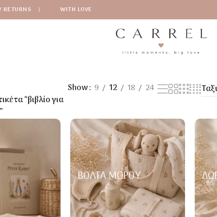
Y RETURNS
|
WITH LOVE
Show
9
12
18
24
ικέτα “βιβλίο για
”
ΒΌΛΤΑ ΜΩΡΟΎ
ΔΏ