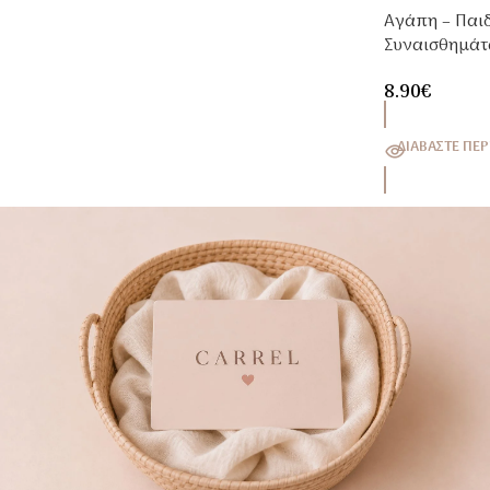
Αγάπη – Παιδ
Συναισθημά
& Παιδιά 2+ |
8.90
€
ΔΙΑΒΆΣΤΕ ΠΕΡ