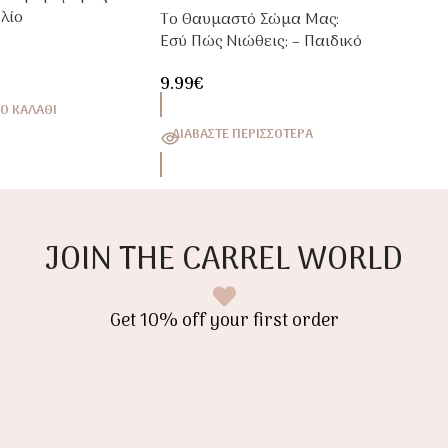
βλίο
Το Θαυμαστό Σώμα Μας:
των Για Παιδιά
Εσύ Πώς Νιώθεις; – Παιδικό
γική
Βιβλίο Συναισθημάτων Για
9.99
€
Παιδιά 4+
Ο ΚΑΛΆΘΙ
ΔΙΑΒΆΣΤΕ ΠΕΡΙΣΣΌΤΕΡΑ
JOIN THE CARREL WORLD
Get 10% off your first order