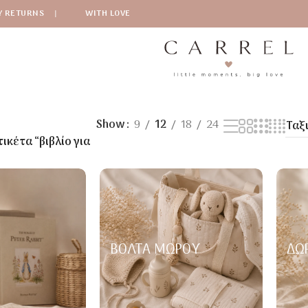
Y RETURNS
|
WITH LOVE
Show
9
12
18
24
ικέτα “βιβλίο για
ΒΌΛΤΑ ΜΩΡΟΎ
ΔΏ