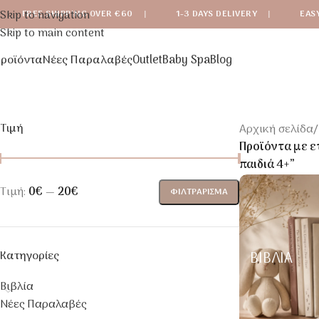
Skip to navigation
FREE SHIPPING OVER €60
|
1-3 DAYS DELIVERY
|
EAS
Skip to main content
ροϊόντα
Νέες Παραλαβές
Outlet
Baby Spa
Blog
Τιμή
Αρχική σελίδα
/
Προϊόντα με ετ
παιδιά 4+”
Τιμή:
0€
—
20€
ΦΙΛΤΡΆΡΙΣΜΑ
Κατηγορίες
ΒΙΒΛΊΑ
Βιβλία
Νέες Παραλαβές