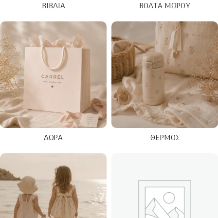
ΒΙΒΛΊΑ
ΒΌΛΤΑ ΜΩΡΟΎ
ΔΏΡΑ
ΘΕΡΜΌΣ