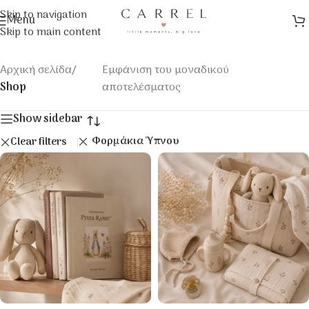
Skip to navigation
Menu
Skip to main content
Αρχική σελίδα
/
Εμφάνιση του μοναδικού
Shop
αποτελέσματος
Show sidebar
Φορμάκια Ύπνου
Clear filters