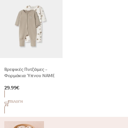
Βρεφικές Πυτζάμες –
Φορμάκια Ύπνου NAME
IT 2τμχ Animal Με
29.99
€
Φερμουάρ
ΕΠΙΛΟΓΉ