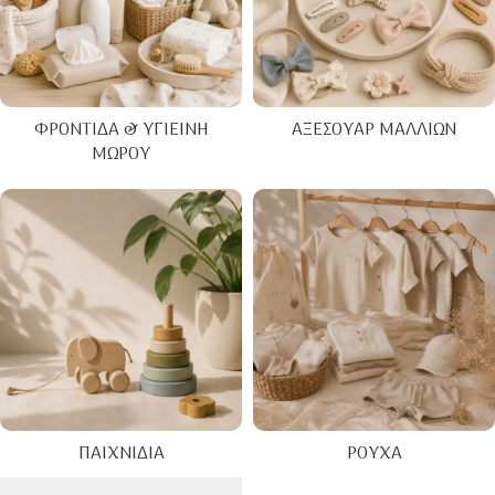
ΦΡΟΝΤΊΔΑ & ΥΓΙΕΙΝΉ
ΑΞΕΣΟΥΆΡ ΜΑΛΛΙΏΝ
ΜΩΡΟΎ
ΠΑΙΧΝΊΔΙΑ
ΡΟΎΧΑ