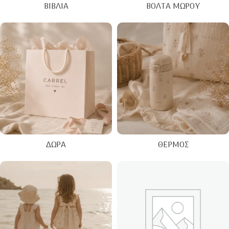
ΒΙΒΛΊΑ
ΒΌΛΤΑ ΜΩΡΟΎ
ΔΏΡΑ
ΘΕΡΜΌΣ