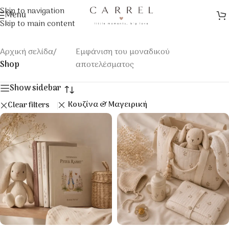
Skip to navigation
Menu
Skip to main content
Αρχική σελίδα
/
Εμφάνιση του μοναδικού
Shop
αποτελέσματος
Show sidebar
Κουζίνα & Μαγειρική
Clear filters