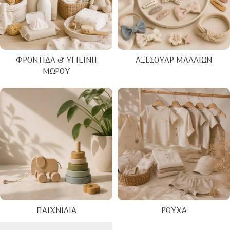
ΦΡΟΝΤΊΔΑ & ΥΓΙΕΙΝΉ
ΑΞΕΣΟΥΆΡ ΜΑΛΛΙΏΝ
ΜΩΡΟΎ
ΠΑΙΧΝΊΔΙΑ
ΡΟΎΧΑ