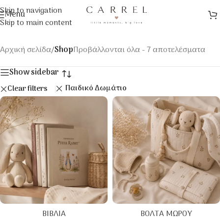
Skip to navigation
Menu
Skip to main content
Αρχική σελίδα
/
Shop
Προβάλλονται όλα - 7 αποτελέσματα
Show sidebar
Παιδικό Δωμάτιο
Clear filters
ΒΙΒΛΊΑ
ΒΌΛΤΑ ΜΩΡΟΎ