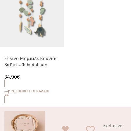
Ξύλινο Μόμπιλε Κούνιας
Safari – Jabadabado
34.90
€
ΠΡΟΣΘΉΚΗ ΣΤΟ ΚΑΛΆΘΙ
exclusive