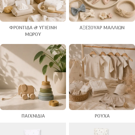
ΦΡΟΝΤΊΔΑ & ΥΓΙΕΙΝΉ
ΑΞΕΣΟΥΆΡ ΜΑΛΛΙΏΝ
ΜΩΡΟΎ
ΠΑΙΧΝΊΔΙΑ
ΡΟΎΧΑ