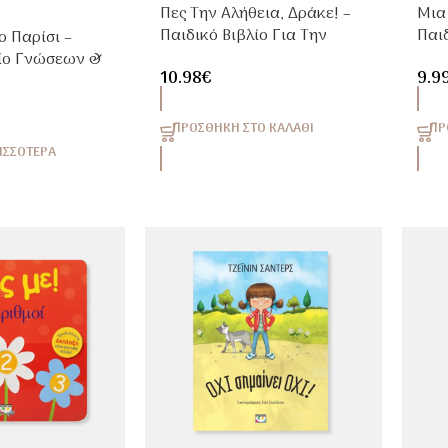
Πες Την Αλήθεια, Δράκε! –
Μια
Παιδικό Βιβλίο Για Την
Παιδ
ο Παρίσι –
Ειλικρίνεια 3+ Ετών
Τέχ
λίο Γνώσεων &
10.98
€
9.9
Ετών
ΠΡΟΣΘΉΚΗ ΣΤΟ ΚΑΛΆΘΙ
ΠΡ
ΙΣΣΌΤΕΡΑ