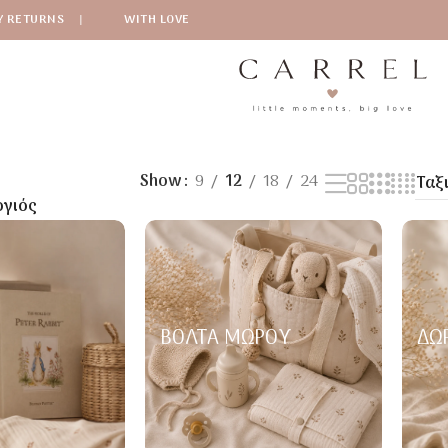
Y RETURNS
|
WITH LOVE
Show
9
12
18
24
ογιός
ΒΌΛΤΑ ΜΩΡΟΎ
ΔΏ