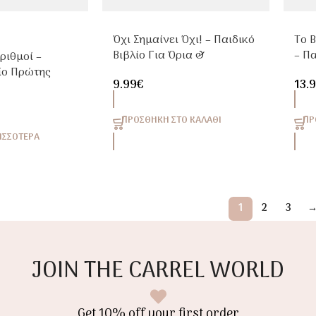
Όχι Σημαίνει Όχι! – Παιδικό
Το 
Βιβλίο Για Όρια &
– Πα
ριθμοί –
Συναίνεση
Δρα
ίο Πρώτης
9.99
€
13.
4+ |
Απα
ΠΡΟΣΘΉΚΗ ΣΤΟ ΚΑΛΆΘΙ
ΠΡ
ΙΣΣΌΤΕΡΑ
1
2
3
JOIN THE CARREL WORLD
Get 10% off your first order