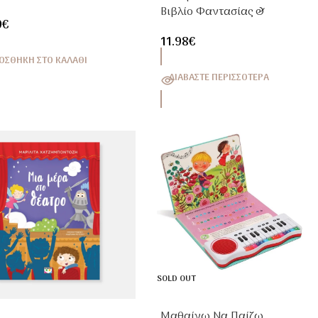
ίο Κλασικής Ιστορίας 3+
Βιβλίο Φαντασίας &
9
€
ν
Δημιουργικότητας 4+ Ετών
11.98
€
ΟΣΘΉΚΗ ΣΤΟ ΚΑΛΆΘΙ
ΔΙΑΒΆΣΤΕ ΠΕΡΙΣΣΌΤΕΡΑ
SOLD OUT
Μαθαίνω Να Παίζω