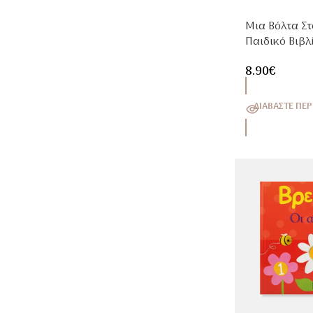
Μια Βόλτα Στ
Παιδικό Βιβ
Ταξιδιού 5+ 
8.90
€
ΔΙΑΒΆΣΤΕ ΠΕΡ