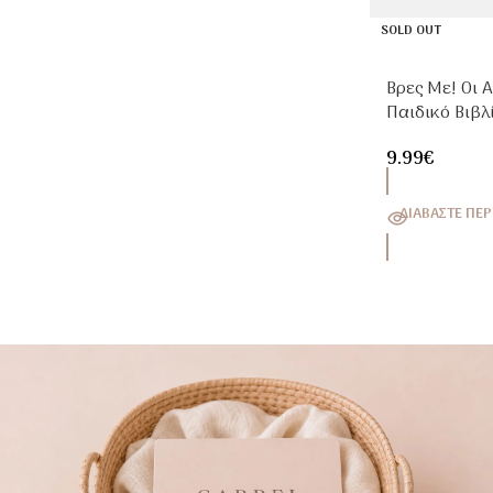
SOLD OUT
Βρες Με! Οι Α
Παιδικό Βιβλ
Μάθησης
9.99
€
ΔΙΑΒΆΣΤΕ ΠΕΡ