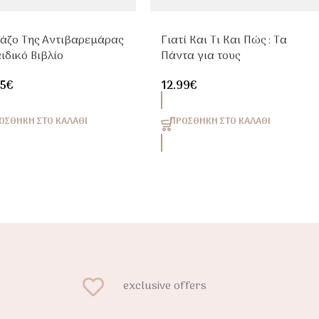
Βάζο Της Αντιβαρεμάρας
Γιατί Και Τι Και Πώς : Τα
ιδικό Βιβλίο
Πάντα για τους
στηριοτήτων Για Παιδιά
Δεινόσαυρους –
95
€
12.99
€
 Δημιουργική
Εκπαιδευτικό Παιδικό
σχόληση
Βιβλίο Γνώσεων Με
Παραθυράκια 5+
ΟΣΘΉΚΗ ΣΤΟ ΚΑΛΆΘΙ
ΠΡΟΣΘΉΚΗ ΣΤΟ ΚΑΛΆΘΙ
→
exclusive offers