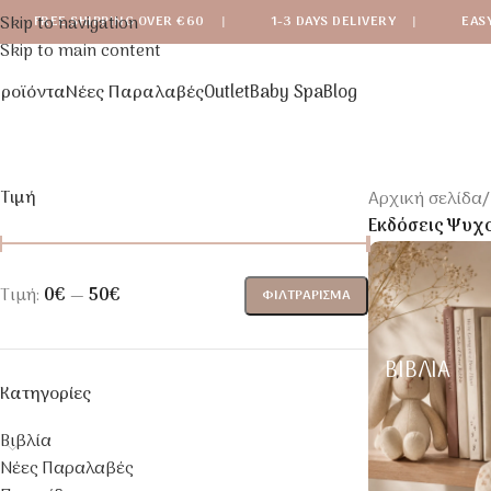
Skip to navigation
FREE SHIPPING OVER €60
|
1-3 DAYS DELIVERY
|
EAS
Skip to main content
ροϊόντα
Νέες Παραλαβές
Outlet
Baby Spa
Blog
Τιμή
Αρχική σελίδα
/
Εκδόσεις Ψυχ
Τιμή:
0€
—
50€
ΦΙΛΤΡΆΡΙΣΜΑ
ΒΙΒΛΊΑ
Κατηγορίες
Βιβλία
Νέες Παραλαβές