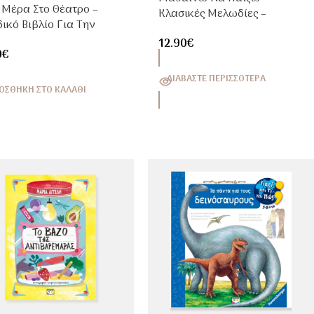
 Μέρα Στο Θέατρο –
Κλασικές Μελωδίες –
ικό Βιβλίο Για Την
Παιδικό Μουσικό Βιβλίο Με
νη Του Θεάτρου 3+ Ετών
12.90
€
Ήχους 3+ Ετών
9
€
ΔΙΑΒΆΣΤΕ ΠΕΡΙΣΣΌΤΕΡΑ
ΟΣΘΉΚΗ ΣΤΟ ΚΑΛΆΘΙ