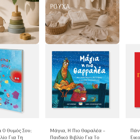
ΡΟΎΧΑ
 Ο Θυμός Σου;
Μάγια, Η Πιο Θαραλέα –
Πάν
λίο Για Τη
Παιδικό Βιβλίο Για Το
Εικ