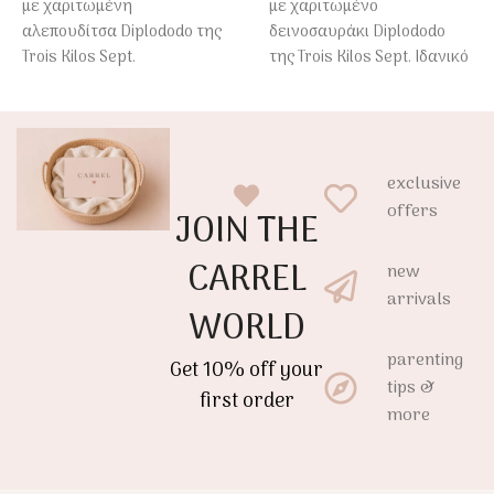
με χαριτωμένη
με χαριτωμένο
αλεπουδίτσα Diplododo της
δεινοσαυράκι Diplododo
Trois Kilos Sept.
της Trois Kilos Sept. Ιδανικό
για αγκαλιές, ύπνο και
Ιδανική για αγκαλιές, ύπνο
αίσθημα ασφάλειας από τις
και αίσθημα ασφάλειας
πρώτες ημέρες του μωρού.
από τις πρώτες ημέρες του
μωρού.
exclusive
offers
JOIN THE
CARREL
new
arrivals
WORLD
parenting
Get 10% off your
tips &
first order
more