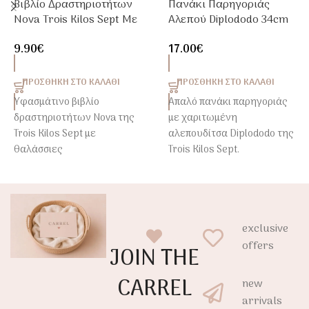
Βιβλίο Δραστηριοτήτων
Πανάκι Παρηγοριάς
Nova Trois Kilos Sept Με
Αλεπού Diplododo 34cm
Καθρέφτη & Θαλάσσιες
Trois Kilos Sept
9.90
€
17.00
€
Εικόνες
ΠΡΟΣΘΉΚΗ ΣΤΟ ΚΑΛΆΘΙ
ΠΡΟΣΘΉΚΗ ΣΤΟ ΚΑΛΆΘΙ
Υφασμάτινο βιβλίο
Απαλό πανάκι παρηγοριάς
δραστηριοτήτων Nova της
με χαριτωμένη
Trois Kilos Sept με
αλεπουδίτσα Diplododo της
θαλάσσιες
Trois Kilos Sept.
εικονογραφήσεις,
Ιδανική για αγκαλιές, ύπνο
καθρεφτάκι ασφαλείας και
και αίσθημα ασφάλειας
θροΐζοντα στοιχεία που
από τις πρώτες ημέρες του
διεγείρουν την αφή, την
μωρού.
exclusive
όραση και την ακοή του
μωρού από τους πρώτους
offers
JOIN THE
μήνες ζωής.
CARREL
new
arrivals