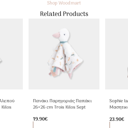
Shop Woodmart
Related Products
Αλεπού
Πανάκι Παρηγοριάς Παπάκι
Sophie la
 Kilos
26×26 cm Trois Kilos Sept
Μασητικ
Οδοντοφ
19.90
€
23.90
€
Καουτσο