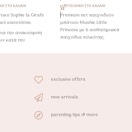
Η ΣΤΟ ΚΑΛΆΘΙ
ΠΡΟΣΘΉΚΗ ΣΤΟ ΚΑΛΆΘΙ
τικό Sophie la Girafe
Premium σετ παιχνιδιών
ικό καουτσούκ.
μπάνιου Mushie Little
Princess με 6 αισθητηριακά
για την ανακούφιση
παιχνίδια σιλικόνης.
ων κατά την
ΐα και την
Ασφαλές, πρακτικό και
ριακή ανάπτυξη του
ιδανικό για μωρά από 3
πό τη γέννηση.
μηνών και άνω.
exclusive offers
new arrivals
parenting tips & more