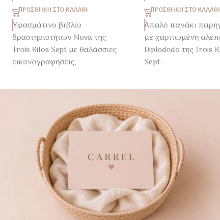
ΠΡΟΣΘΉΚΗ ΣΤΟ ΚΑΛΆΘΙ
ΠΡΟΣΘΉΚΗ ΣΤΟ ΚΑΛΆΘΙ
Υφασμάτινο βιβλίο
Απαλό πανάκι παρη
δραστηριοτήτων Nova της
με χαριτωμένη αλεπ
Trois Kilos Sept με θαλάσσιες
Diplododo της Trois K
εικονογραφήσεις,
Sept.
καθρεφτάκι ασφαλείας και
Ιδανική για αγκαλιές
θροΐζοντα στοιχεία που
και αίσθημα ασφάλε
διεγείρουν την αφή, την
τις πρώτες ημέρες τ
όραση και την ακοή του
μωρού.
μωρού από τους πρώτους
μήνες ζωής.