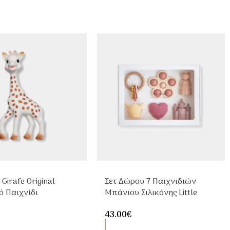
 Girafe Original
Σετ Δώρου 7 Παιχνιδιών
ό Παιχνίδι
Μπάνιου Σιλικόνης Little
υΐας Από Φυσικό
Princess – Mushie
43.00
€
ύκ