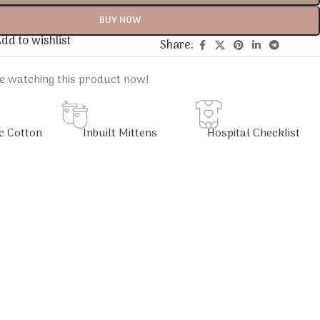
BUY NOW
dd to wishlist
Share:
e watching this product now!
c Cotton
Inbuilt Mittens
Hospital Checklist