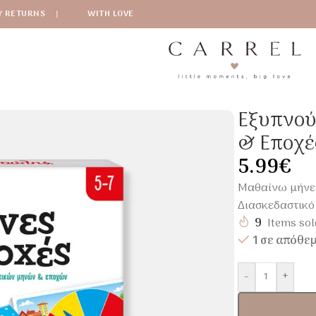
Y RETURNS
|
WITH LOVE
υτικό Παιχνίδι Μήνες & Εποχές – Γνώσεων για Παιδιά 5-7
Εξυπνού
& Εποχέ
5.99
€
Μαθαίνω μήνες
Διασκεδαστικό
9
Items sol
1 σε απόθε
-
+