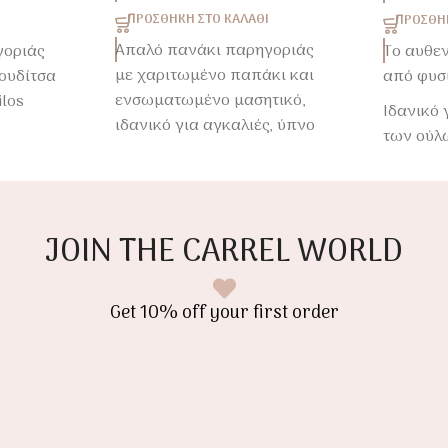
ΠΡΟΣΘΉΚΗ ΣΤΟ ΚΑΛΆΘΙ
ΠΡΟΣΘΉΚ
Απαλό πανάκι παρηγοριάς
γοριάς
Το αυθεν
με χαριτωμένο παπάκι και
ουδίτσα
από φυσ
ενσωματωμένο μασητικό,
ilos
Ιδανικό 
ιδανικό για αγκαλιές, ύπνο
των ούλ
και ανακούφιση κατά την
, ύπνο
οδοντοφυ
οδοντοφυΐα.
ιας από
αισθητη
Ένας γλυκός σύντροφος που
ου
μωρού α
χαρίζει ασφάλεια και ηρεμία
JOIN THE CARREL WORLD
στο μωρό από τις πρώτες
ημέρες.
Get 10% off your first order