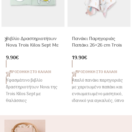
Βιβλίο Δραστηριοτήτων
Πανάκι Παρηγοριάς
Nova Trois Kilos Sept Με
Παπάκι 26×26 cm Trois
Καθρέφτη & Θαλάσσιες
Kilos Sept
9.90
€
19.90
€
Εικόνες
ΠΡΟΣΘΉΚΗ ΣΤΟ ΚΑΛΆΘΙ
ΠΡΟΣΘΉΚΗ ΣΤΟ ΚΑΛΆΘΙ
Υφασμάτινο βιβλίο
Απαλό πανάκι παρηγοριάς
δραστηριοτήτων Nova της
με χαριτωμένο παπάκι και
Trois Kilos Sept με
ενσωματωμένο μασητικό,
θαλάσσιες
ιδανικό για αγκαλιές, ύπνο
εικονογραφήσεις,
και ανακούφιση κατά την
καθρεφτάκι ασφαλείας και
οδοντοφυΐα.
θροΐζοντα στοιχεία που
Ένας γλυκός σύντροφος
διεγείρουν την αφή, την
που χαρίζει ασφάλεια και