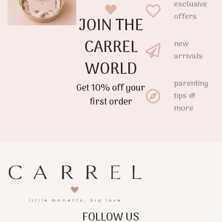
exclusive
όραση και την ακοή του
ηρεμία στο μωρό από τις
μωρού από τους πρώτους
offers
JOIN THE
πρώτες ημέρες.
μήνες ζωής.
CARREL
new
arrivals
WORLD
parenting
Get 10% off your
tips &
first order
more
FOLLOW US