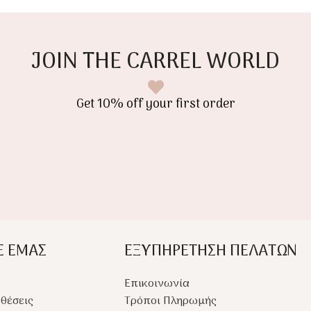
και παιχ
Με μαλακή υφή και γλυκό
υξη του
σχεδιασμό, είναι ιδανικός
ση.
για αγκαλιές, παιχνίδι και
JOIN THE CARREL WORLD
διακόσμηση παιδικού
δωματίου.
Get 10% off your first order
Ε ΕΜΑΣ
ΕΞΥΠΗΡΕΤΗΣΗ ΠΕΛΑΤΩΝ
Επικοινωνία
θέσεις
Τρόποι Πληρωμής