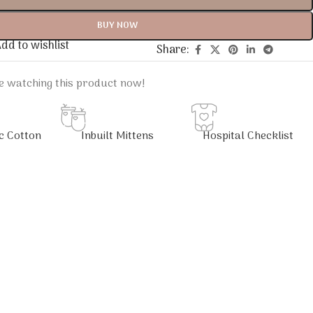
BUY NOW
dd to wishlist
Share:
e watching this product now!
c Cotton
Inbuilt Mittens
Hospital Checklist