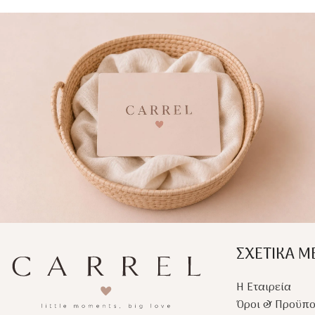
οδοντοφυΐα.
αισθητηριακή ανάπτ
Ένας γλυκός σύντροφος που
μωρού από τη γέννη
χαρίζει ασφάλεια και ηρεμία
στο μωρό από τις πρώτες
ημέρες.
ΣΧΕΤΙΚΑ Μ
Η Εταιρεία
Όροι & Προϋπο