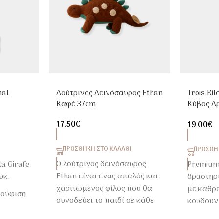
nal
Λούτρινος Δεινόσαυρος Ethan
Trois Ki
Καφέ 37cm
Κύβος Δ
σικό
Μωρά | 
17.50
€
19.00
€
ΠΡΟΣΘΉΚΗ ΣΤΟ ΚΑΛΆΘΙ
ΠΡΟΣΘΉΚ
Ο λούτρινος δεινόσαυρος
la Girafe
Premium
Ethan είναι ένας απαλός και
ύκ.
δραστηρ
χαριτωμένος φίλος που θα
με καθρε
κούφιση
συνοδεύει το παιδί σε κάθε
κουδουν
στιγμή της ημέρας.
υφές γι