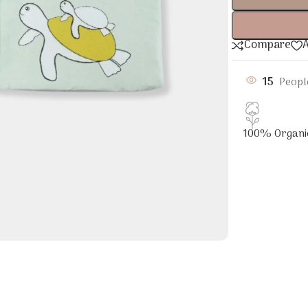
Compare
A
15
Peopl
100% Organi