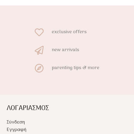
νίδι από τη γέννηση.
αισθητική για κούνια &
καρότσι.
exclusive offers
new arrivals
parenting tips & more
ΛΟΓΑΡΙΑΣΜΟΣ
Σύνδεση
Εγγραφή