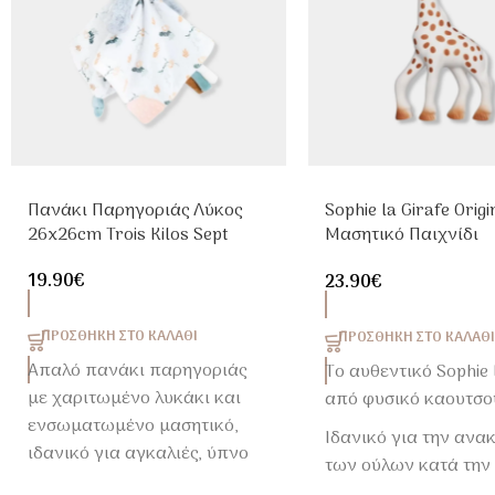
Πανάκι Παρηγοριάς Λύκος
Sophie la Girafe Origi
26x26cm Trois Kilos Sept
Μασητικό Παιχνίδι
Οδοντοφυΐας Από Φυ
19.90
€
23.90
€
Καουτσούκ
ΠΡΟΣΘΉΚΗ ΣΤΟ ΚΑΛΆΘΙ
ΠΡΟΣΘΉΚΗ ΣΤΟ ΚΑΛΆΘΙ
Απαλό πανάκι παρηγοριάς
Το αυθεντικό Sophie 
με χαριτωμένο λυκάκι και
από φυσικό καουτσο
ενσωματωμένο μασητικό,
Ιδανικό για την ανα
ιδανικό για αγκαλιές, ύπνο
των ούλων κατά την
και ανακούφιση κατά την
οδοντοφυΐα και την