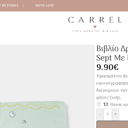
Y RETURNS
|
WITH LOVE
ν Nova Trois Kilos Sept Με Καθρέφτη & Θαλάσσιες Εικόνες
Βιβλίο Δ
Sept Με
9.90
€
Υφασμάτινο βιβ
εικονογραφήσε
διεγείρουν την
μήνες ζωής.
13
Items so
-
+