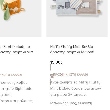
los Sept Diplododo
Miffy Fluffy Mint Βιβλίο
ραστηριοτήτων για
Δραστηριοτήτων Μωρού
Premium Sensory Toy
19.90
€
ΠΡΟΣΘΉΚΗ ΣΤΟ ΚΑΛΆΘΙ
Η ΣΤΟ ΚΑΛΆΘΙ
Ανακαλύψτε το Miffy Fluffy
 sensory κύβος
Mint βιβλίο δραστηριοτήτων
ιοτήτων Diplododo
για μωρά 3+ μηνών.
φτάκι,
ίστρα και μαλακές
Μαλακές υφές, sensory
α sensory ανάπτυξη
παιχνίδι και premium