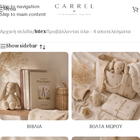
Skip to navigation
Menu
Skip to main content
Αρχική σελίδα
/
Intex
Προβάλλονται όλα - 4 αποτελέσματα
Show sidebar
ΒΙΒΛΊΑ
ΒΌΛΤΑ ΜΩΡΟΎ