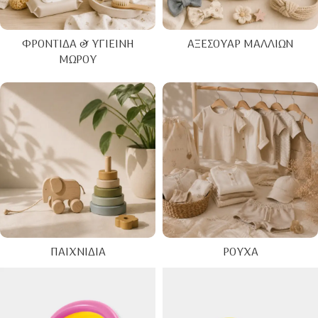
ΦΡΟΝΤΊΔΑ & ΥΓΙΕΙΝΉ
ΑΞΕΣΟΥΆΡ ΜΑΛΛΙΏΝ
ΜΩΡΟΎ
ΠΑΙΧΝΊΔΙΑ
ΡΟΎΧΑ