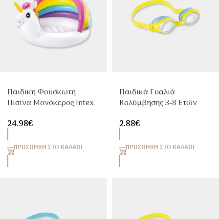
Παιδική Φουσκωτή
Παιδικά Γυαλιά
Πισίνα Μονόκερος Intex
Κολύμβησης 3-8 Ετών
Unicorn Baby
Intex
24.98
€
2.88
€
127x102x69cm Με
Σκίαστρο
ΠΡΟΣΘΉΚΗ ΣΤΟ ΚΑΛΆΘΙ
ΠΡΟΣΘΉΚΗ ΣΤΟ ΚΑΛΆΘΙ