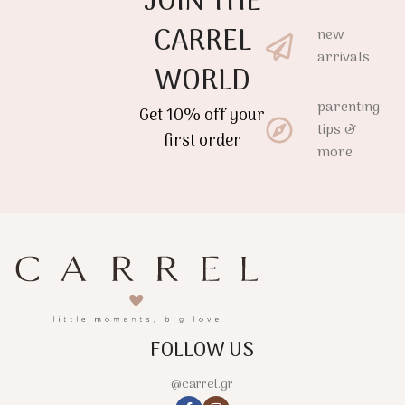
JOIN THE
CARREL
new
arrivals
WORLD
parenting
Get 10% off your
tips &
first order
more
FOLLOW US
@carrel.gr