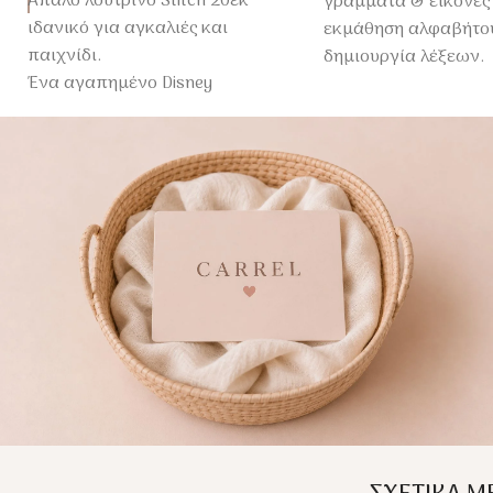
Απαλό λούτρινο Stitch 20εκ
γράμματα & εικόνες
ιδανικό για αγκαλιές και
εκμάθηση αλφαβήτου
παιχνίδι.
δημιουργία λέξεων.
Ένα αγαπημένο Disney
Ιδανικό για παιδιά 4
παιχνίδι για παιδιά 3+