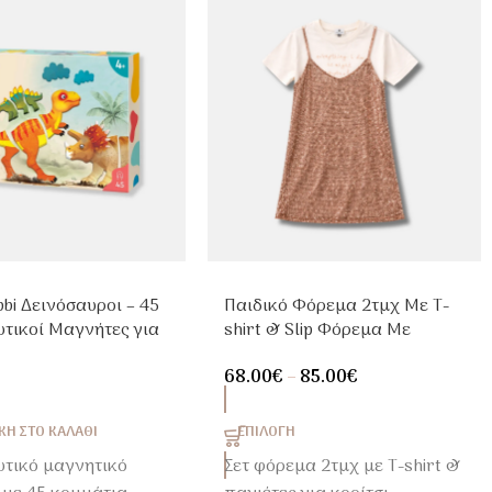
bi Δεινόσαυροι – 45
Παιδικό Φόρεμα 2τμχ Με T-
υτικοί Μαγνήτες για
shirt & Slip Φόρεμα Με
+
Παγιέτες | Κοριτσίστικο Outfit
68.00
€
–
85.00
€
Η ΣΤΟ ΚΑΛΆΘΙ
ΕΠΙΛΟΓΉ
υτικό μαγνητικό
Σετ φόρεμα 2τμχ με T-shirt &