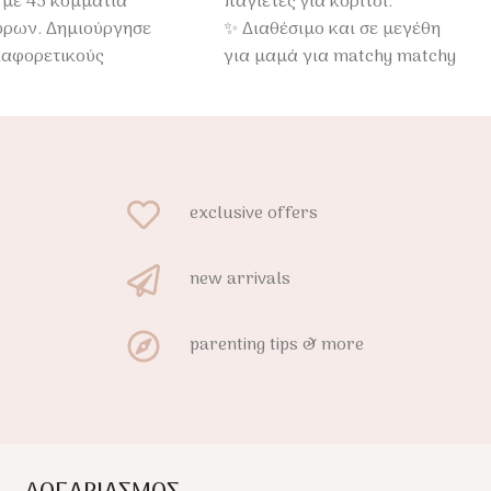
 με 45 κομμάτια
παγιέτες για κορίτσι.
ύρων. Δημιούργησε
✨ Διαθέσιμο και σε μεγέθη
ιαφορετικούς
για μαμά για matchy matchy
υρους και μάθε
εμφανίσεις.
ς!
exclusive offers
new arrivals
parenting tips & more