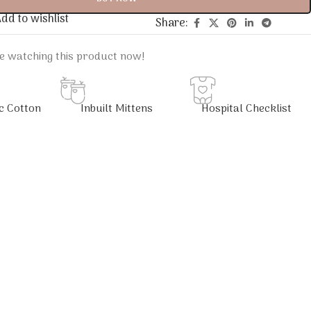
dd to wishlist
Share:
e watching this product now!
c Cotton
Inbuilt Mittens
Hospital Checklist