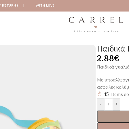
Y RETURNS
|
WITH LOVE
 3-8 Ετών Intex
Παιδικά 
2.88
€
Παιδικά γυαλιά
Με υποαλλεργι
ασφαλές κολύμ
15
Items so
-
+