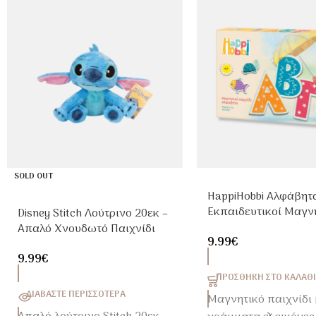
SOLD OUT
HappiHobbi Αλφάβητα
Εκπαιδευτικοί Μαγνή
Disney Stitch Λούτρινο 20εκ –
Παιδιά 4+
Απαλό Χνουδωτό Παιχνίδι
9.99
€
Αγκαλιάς
9.99
€
ΠΡΟΣΘΉΚΗ ΣΤΟ ΚΑΛΆΘΙ
ΔΙΑΒΆΣΤΕ ΠΕΡΙΣΣΌΤΕΡΑ
Μαγνητικό παιχνίδι 