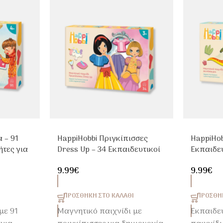
 – 91
HappiHobbi Πριγκίπισσες
HappiHob
τες για
Dress Up – 34 Εκπαιδευτικοί
Εκπαιδε
Μαγνήτες για Παιδιά 3+
Παιδιά 4
9.99
€
9.99
€
ΠΡΟΣΘΉΚΗ ΣΤΟ ΚΑΛΆΘΙ
ΠΡΟΣΘΉΚ
με 91
Μαγνητικό παιχνίδι με
Εκπαιδε