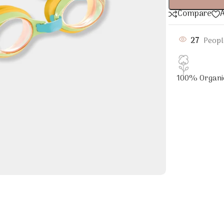
Compare
A
27
Peopl
100% Organi