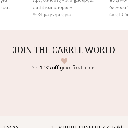
 για
πριγκίπισσες για δημιουργία
παιχνίδι
 και
outfit και ιστοριών.
δεινοσα
✨ 34 μαγνήτες για
έως 10 δ
+
ατελείωτους συνδυασμούς
δεινόσα
φαντασίας.
παίζοντα
JOIN THE CARREL WORLD
Get 10% off your first order