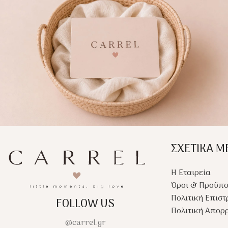
κουκούλα βοηθά στο
μωρού. Απορροφάτα
γρήγορο στέγνωμα του
εύκολα, προσφέρει 
κεφαλιού, ενώ το διακριτικό
ενυδάτωση και είναι
κέντημα χαρίζει μία κομψή
για χαλαρωτικό baby
premium αισθητική.
massage μετά το μπά
ΣΧΕΤΙΚΑ Μ
Η Εταιρεία
Όροι & Προϋπο
Πολιτική Επισ
FOLLOW US
Πολιτική Απορ
@carrel.gr