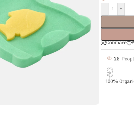
-
+
Compare
A
28
Peopl
100% Organi