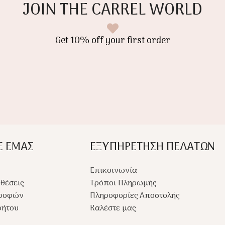
JOIN THE CARREL WORLD
ι
γάντι για τον γονέα και ένα
γάντι γι
βαθιά
μικρό για το παιδί,
μικρό γι
 ιδανικό
κατασκευασμένα από
κατασκε
Get 10% off your first order
εξαιρετικά απαλό οργανικό
εξαιρετ
νιο.
βαμβάκι.
βαμβάκι
Ε ΕΜΑΣ
ΕΞΥΠΗΡΕΤΗΣΗ ΠΕΛΑΤΩΝ
Επικοινωνία
θέσεις
Τρόποι Πληρωμής
τροφών
Πληροφορίες Αποστολής
ρήτου
Καλέστε μας