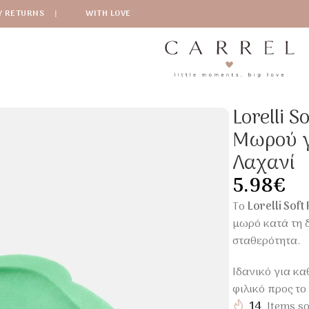
Y RETURNS
|
WITH LOVE
 Soft Pad Maxi – Μαξιλάρι Μπάνιου Μωρού για Άνετο & Ασφ
Lorelli 
Μωρού γ
Λαχανί
5.98
€
Το
Lorelli Soft
μωρό κατά τη 
σταθερότητα.
Ιδανικό για κ
φιλικό προς το
14
Items so