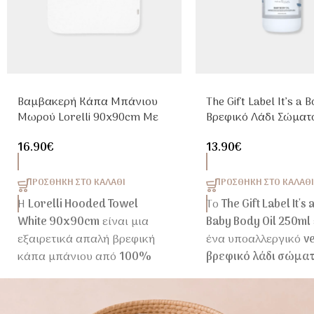
Βαμβακερή Κάπα Μπάνιου
The Gift Label It’s a B
Μωρού Lorelli 90x90cm Με
Βρεφικό Λάδι Σώματ
Κέντημα Λευκή
250ml
16.90
€
13.90
€
ΠΡΟΣΘΉΚΗ ΣΤΟ ΚΑΛΆΘΙ
ΠΡΟΣΘΉΚΗ ΣΤΟ ΚΑΛΆΘΙ
Η
Lorelli Hooded Towel
Το
The Gift Label It's 
White 90x90cm
είναι μια
Baby Body Oil 250ml
εξαιρετικά απαλή βρεφική
ένα υποαλλεργικό
v
κάπα μπάνιου από
100%
βρεφικό λάδι σώμα
βαμβάκι
, σχεδιασμένη για
ειδικά σχεδιασμένο 
να αγκαλιάζει το μωρό μετά
καθημερινή φροντίδ
το μπάνιο. Η πρακτική
ευαίσθητης επιδερμί