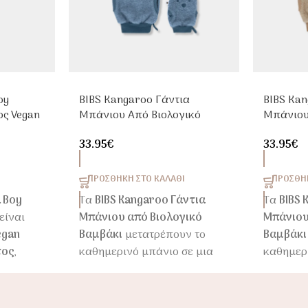
oy
BIBS Kangaroo Γάντια
BIBS Kan
ος Vegan
Μπάνιου Από Βιολογικό
Μπάνιου
Βαμβάκι Σετ 2τμχ Πετρόλ
Βαμβάκι 
33.95
€
33.95
€
ΠΡΟΣΘΉΚΗ ΣΤΟ ΚΑΛΆΘΙ
ΠΡΟΣΘΉΚ
a Boy
Τα
BIBS Kangaroo Γάντια
Τα
BIBS 
είναι
Μπάνιου από Βιολογικό
Μπάνιου
egan
Βαμβάκι
μετατρέπουν το
Βαμβάκι
τος
,
καθημερινό μπάνιο σε μια
καθημερ
για την
τρυφερή εμπειρία φροντίδας
τρυφερή
α της
και παιχνιδιού. Το σετ
και παιχ
δας του
περιλαμβάνει ένα μεγάλο
περιλαμ