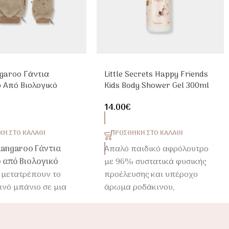
garoo Γάντια
Little Secrets Happy Friends
 Από Βιολογικό
Kids Body Shower Gel 300ml
Σετ 2τμχ Vanilla
Παιδικό Αφρόλουτρο
14.00
€
Η ΣΤΟ ΚΑΛΆΘΙ
ΠΡΟΣΘΉΚΗ ΣΤΟ ΚΑΛΆΘΙ
Kangaroo Γάντια
Απαλό παιδικό αφρόλουτρο
 από Βιολογικό
με 96% συστατικά φυσικής
μετατρέπουν το
προέλευσης και υπέροχο
ινό μπάνιο σε μια
άρωμα ροδάκινου,
 εμπειρία φροντίδας
πορτοκαλιού και bubblegum.
νιδιού. Το σετ
Καθαρίζει απαλά την
βάνει ένα μεγάλο
παιδική επιδερμίδα και