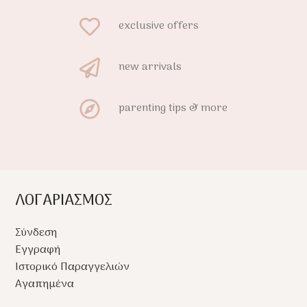
α τον γονέα και ένα
χαρίζει φρεσκάδα και
exclusive offers
α το παιδί,
απαλότητα μετά από κάθε
υασμένα από
μπάνιο.
ικά απαλό οργανικό
new arrivals
.
parenting tips & more
ΛΟΓΑΡΙΑΣΜΟΣ
Σύνδεση
Εγγραφή
Ιστορικό Παραγγελιών
Αγαπημένα